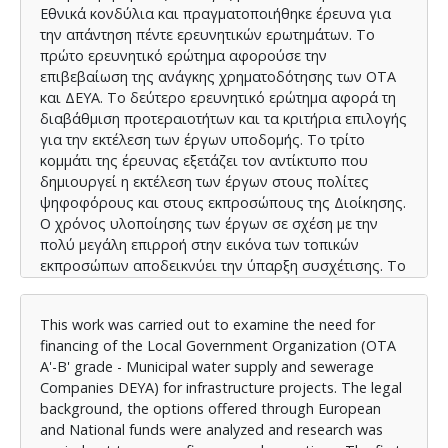
Εθνικά κονδύλια και πραγματοποιήθηκε έρευνα για
την απάντηση πέντε ερευνητικών ερωτημάτων. Το
πρώτο ερευνητικό ερώτημα αφορούσε την
επιβεβαίωση της ανάγκης χρηματοδότησης των ΟΤΑ
και ΔΕΥΑ. Το δεύτερο ερευνητικό ερώτημα αφορά τη
διαβάθμιση προτεραιοτήτων και τα κριτήρια επιλογής
για την εκτέλεση των έργων υποδομής. Το τρίτο
κομμάτι της έρευνας εξετάζει τον αντίκτυπο που
δημιουργεί η εκτέλεση των έργων στους πολίτες
ψηφοφόρους και στους εκπροσώπους της Διοίκησης.
Ο χρόνος υλοποίησης των έργων σε σχέση με την
πολύ μεγάλη επιρροή στην εικόνα των τοπικών
εκπροσώπων αποδεικνύει την ύπαρξη συσχέτισης. Το
τέταρτο ερευνητικό θέμα αφορά τη στάση των
Τραπεζικών Ιδρυμάτων απέναντι στα αιτήματα που
This work was carried out to examine the need for
τους θέτουν οι φορείς του Δημοσίου για δανεισμό.
financing of the Local Government Organization (OTA
Επί της ουσίας παρατηρείται μία άρνηση των
A'-B' grade - Municipal water supply and sewerage
ιδρυμάτων απέναντι στα αιτήματα των ΟΤΑ για
Companies DEYA) for infrastructure projects. The legal
χρηματοδότηση. Τα κριτήρια για τη χορήγηση
background, the options offered through European
λειτουργούν αποθαρρυντικά στους υποψήφιους
and National funds were analyzed and research was
φορείς. Το πέμπτο ερευνητικό ερώτημα παρατηρεί τη