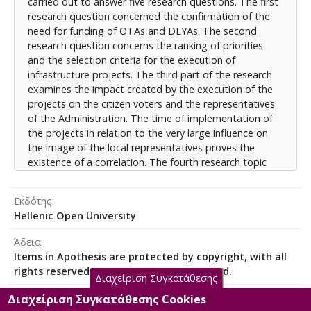
carried out to answer five research questions. The first
στάση των δικαιούχων δανειοληπτών απέναντι στις
research question concerned the confirmation of the
διαδικασίες επιλογής χρηματοδότησης για την
need for funding of OTAs and DEYAs. The second
εκτέλεση των έργων υποδομής. Σε αυτό το κομμάτι
research question concerns the ranking of priorities
ελέγχεται αρχικά η δυνατότητα επιλογής φορέα
and the selection criteria for the execution of
χρηματοδότησης και εξετάζονται οι παράγοντες που
infrastructure projects. The third part of the research
μπορεί να λειτουργήσουν θετικά ή αρνητικά για την
examines the impact created by the execution of the
επιλογή του πιστωτικού ιδρύματος. Οι εξασφαλίσεις,
projects on the citizen voters and the representatives
το ύψος του επιτοκίου, η συγκέντρωση του φακέλου
of the Administration. The time of implementation of
με τα απαιτούμενα δικαιολογητικά και η ταχύτητα
the projects in relation to the very large influence on
εκταμίευσης αποτελούν παράγοντες προδιάθεσης
the image of the local representatives proves the
για την επιλογή Τραπεζικού Ιδρύματος. Η έρευνα
existence of a correlation. The fourth research topic
ολοκληρώθηκε με επιλογή ποιοτικών μεταβλητών με
concerns the attitude of the Banking Institutions
τη χρήση των εργαλείων της περιγραφικής
towards the requests made by the State bodies for
στατιστικής και τα αποτελέσματά της αποδόθηκαν σε
Εκδότης
lending. In essence, there is a refusal of the institutions
πίνακες συχνοτήτων και ποσοστών επί τοις εκατό.
Hellenic Open University
towards the requests of the OTAs for funding. The
criteria for the grant act as a disincentive to the
Άδεια
prospective agencies. The fifth research question
Items in Apothesis are protected by copyright, with all
observes the attitude of eligible borrowers towards
rights reserved, unless otherwise indicated.
Διαχείριση Συγκατάθεσης
the financing selection procedures for the execution of
infrastructure projects. In this part, the possibility of
Διαχείριση Συγκατάθεσης Cookies
choosing a funding agency is initially checked and the