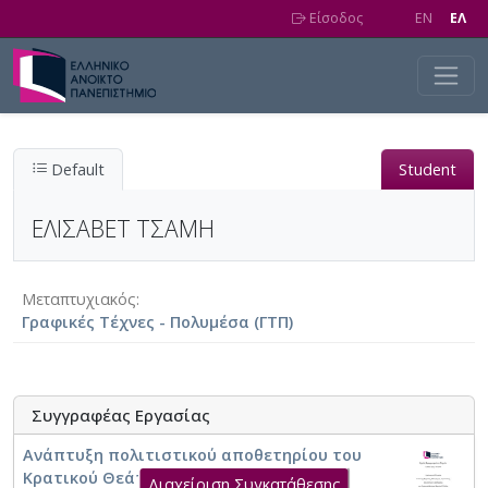
Skip to main content
Είσοδος
EN
EΛ
Default
Student
ΕΛΙΣΑΒΕΤ ΤΣΑΜΗ
Μεταπτυχιακός
Γραφικές Τέχνες - Πολυμέσα (ΓΤΠ)
Συγγραφέας Εργασίας
Ανάπτυξη πολιτιστικού αποθετηρίου του
Κρατικού Θεάτρου Βορείου Ελλάδας
Διαχείριση Συγκατάθεσης