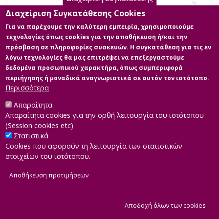
Διαχείριση Συγκατάθεσης Cookies
Για να παρέχουμε την καλύτερη εμπειρία, χρησιμοποιούμε
τεχνολογίες όπως cookies για την αποθήκευση ή/και την
πρόσβαση σε πληροφορίες συσκευών. Η συγκατάθεση για τις εν
λόγω τεχνολογίες θα μας επιτρέψει να επεξεργαστούμε
δεδομένα προσωπικού χαρακτήρα, όπως συμπεριφορά
περιήγησης ή μοναδικά αναγνωριστικά σε αυτόν τον ιστότοπο.
Περισσότερα
Απαραίτητα
Απαραίτητα cookies για την ορθή λειτουργία του ιστότοπου
(Session cookies etc)
Στατιστικά
Cookies που αφορούν τη λειτουργία των στατιστικών
στοιχείων του ιστότοπου.
Αποθήκευση προτιμήσεων
|
Developed by
INTEROPTICS
Powered by
ReasonableGraph.org
|
Δήλωση Προσβασιμότητας
CMS Login
Α
Αποδοχή όλων των cookies