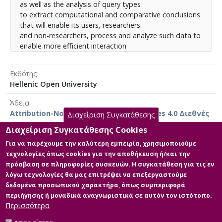
as well as the analysis of query types
αφορούν διάφορα κριτήρια όπως μέγεθος σεισμού,
to extract computational and comparative conclusions
χρονική περίοδος, εστιακό βάθος,
that will enable its users, researchers
γεωγραφική θέση επικέντρου, κ.ά. αλλά και διάφορες
and non-researchers, process and analyze such data to
σεισμολογικές παραμέτρους από τους
enable more efficient interaction
σεισμολογικούς σταθμούς.
between data and users. Additionally, tools such as
visual analysis engines can facilitate the
Εκδότης
creation of interactive visual analysis to transform data
Hellenic Open University
into understandable, interactive
graphs.
Άδεια
Data collection is carried out using dynamic maps and
Attribution-NonCommercial-NoDerivatives 4.0 Διεθνές
Διαχείριση Συγκατάθεσης
other sources and concern various
criteria such as earthquake size, time period, focus
Διαχείριση Συγκατάθεσης Cookies
depth, geographic location of the
Για να παρέχουμε την καλύτερη εμπειρία, χρησιμοποιούμε
epicenter etc. but also various seismological
τεχνολογίες όπως cookies για την αποθήκευση ή/και την
Κύρια Αρχεία Διατριβής
parameters from the seismological stations.
πρόσβαση σε πληροφορίες συσκευών. Η συγκατάθεση για τις εν
λόγω τεχνολογίες θα μας επιτρέψει να επεξεργαστούμε
Κύριο μέρος της Διπλωματικής
δεδομένα προσωπικού χαρακτήρα, όπως συμπεριφορά
Περιγραφή:
περιήγησης ή μοναδικά αναγνωριστικά σε αυτόν τον ιστότοπο.
142992_Πραμαντιώτης_Γεώργιος.pdf
Περισσότερα
(pdf)
Μέγεθος: 3.2 MB