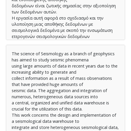
δεδομένων είναι ζωτικής σημασίας στην αξιοποίηση
των δεδομένων αυτών.
Η εργασία αυτή αφορά στο σχεδιασμό και την
υλοποίηση μιας αποθήκης δεδομένων με
σεισμολογικά δεδομένα με σκοπό την ενσωμάτωση
ετερογενών σεισμολογικών δεδομένων
και την αποθήκευσή τους, καθώς και την ανάλυση
τύπων ερωτημάτων για την εξαγωγή
The science of Seismology as a branch of geophysics
υπολογιστικών και συγκριτικών συμπερασμάτων που
has aimed to study seismic phenomena
θα επιτρέπει στους χρήστες της,
using large amounts of data in recent years due to the
ερευνητές και μη, να επεξεργάζονται και να
increasing ability to generate and
αναλύουν τέτοιου είδους δεδομένα παρέχοντας
collect information as a result of mass observations
μια πιο αποτελεσματική αλληλεπίδραση μεταξύ των
that have provided huge amounts of
δεδομένων και των χρηστών.
seismic data. The aggregation and integration of
Επιπλέον, εργαλεία όπως μηχανές οπτικής ανάλυσης
numerous, heterogeneous data sources into
μπορούν να διευκολύνουν τη
a central, organized and unified data warehouse is
δημιουργία διαδραστικών οπτικών αναλυτικών
crucial for the utilization of this data.
στοιχείων για τη μετατροπή των δεδομένων
This work concerns the design and implementation of
σε κατανοητά, διαδραστικά γραφικά.
a seismological data warehouse to
Η συλλογή των δεδομένων θα γίνει με χρήση
integrate and store heterogeneous seismological data,
δυναμικών χαρτών και άλλων πηγών και θα