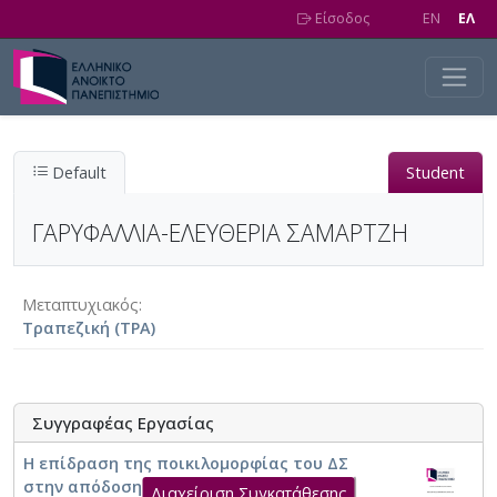
Skip to main content
Είσοδος
EN
EΛ
Default
Student
ΓΑΡΥΦΑΛΛΙΑ-ΕΛΕΥΘΕΡΙΑ ΣΑΜΑΡΤΖΗ
Μεταπτυχιακός
Τραπεζική (ΤΡΑ)
Συγγραφέας Εργασίας
Η επίδραση της ποικιλομορφίας του ΔΣ
στην απόδοση των τραπεζών
Διαχείριση Συγκατάθεσης