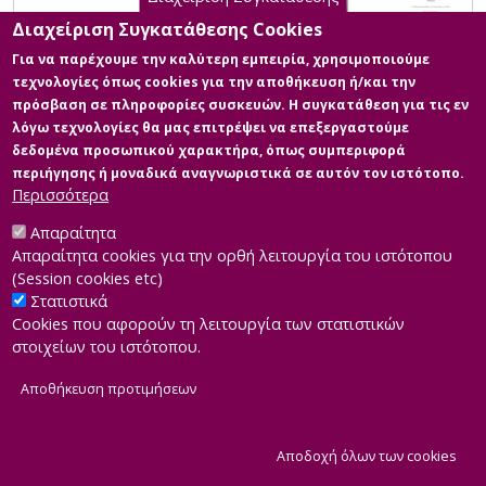
Διαχείριση Συγκατάθεσης Cookies
Για να παρέχουμε την καλύτερη εμπειρία, χρησιμοποιούμε
τεχνολογίες όπως cookies για την αποθήκευση ή/και την
πρόσβαση σε πληροφορίες συσκευών. Η συγκατάθεση για τις εν
λόγω τεχνολογίες θα μας επιτρέψει να επεξεργαστούμε
δεδομένα προσωπικού χαρακτήρα, όπως συμπεριφορά
περιήγησης ή μοναδικά αναγνωριστικά σε αυτόν τον ιστότοπο.
Περισσότερα
Απαραίτητα
Απαραίτητα cookies για την ορθή λειτουργία του ιστότοπου
(Session cookies etc)
Στατιστικά
Cookies που αφορούν τη λειτουργία των στατιστικών
στοιχείων του ιστότοπου.
Αποθήκευση προτιμήσεων
|
Developed by
INTEROPTICS
Powered by
ReasonableGraph.org
|
Δήλωση Προσβασιμότητας
CMS Login
Α
Αποδοχή όλων των cookies