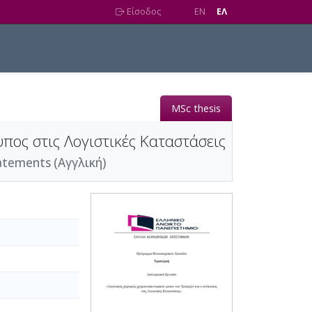
Είσοδος
EN
EΛ
MSc thesis
πος στις Λογιστικές Καταστάσεις
tatements (Αγγλική)