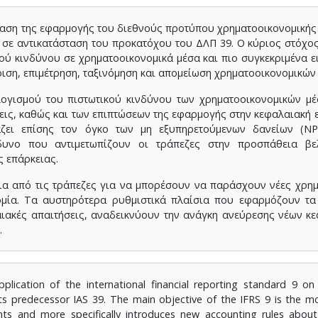
ραση της εφαρμογής του διεθνούς προτύπου χρηματοοικονομική
ν σε αντικατάσταση του προκατόχου του ΔΛΠ 39. Ο κύριος στόχο
κού κινδύνου σε χρηματοοικονομικά μέσα και πιο συγκεκριμένα ε
ριση, επιμέτρηση, ταξινόμηση και απομείωση χρηματοοικονομικών
λογισμού του πιστωτικού κινδύνου των χρηματοοικονομικών μέ
εις, καθώς και των επιπτώσεων της εφαρμογής στην κεφαλαιακή 
ζει επίσης τον όγκο των μη εξυπηρετούμενων δανείων (NP
δυνο που αντιμετωπίζουν οι τράπεζες στην προσπάθεια βε
ς επάρκειας.
ια από τις τράπεζες για να μπορέσουν να παράσχουν νέες χρη
νομία. Τα αυστηρότερα ρυθμιστικά πλαίσια που εφαρμόζουν τα
ιακές απαιτήσεις, αναδεικνύουν την ανάγκη ανεύρεσης νέων κ
.
lication of the international financial reporting standard 9 on 
ts predecessor IAS 39. The main objective of the IFRS 9 is the 
ments and more specifically introduces new accounting rules about