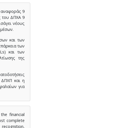
ς αναφοράς 9
ς του ΔΠΧΑ 9
ισάγει νέους
 μέσων.
σων και των
επάρκεια των
Ls) και των
λτίωσης της
ματοδοτήσεις
 ΔΠΧΠ και η
εφαλαίων για
the financial
most complete
 recognition,