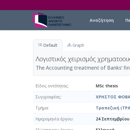
Skip to main content
Main navigation
Αναζήτηση
Π
Default
Graph
Λογιστικός χειρισμός χρηματοοι
The Accounting treatment of Banks' fina
Είδος οντότητας
MSc thesis
Συγγραφέας
ΧΡΗΣΤΟΣ ΦΟΒ
Τμήμα
Τραπεζική (ΤΡΑ
Ημερομηνία έργου
24 Σεπτεμβρίου
Γλώσσα του έργου
Ελληνικά