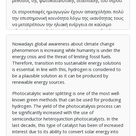
μέθοδος της φωτοκαταλυτικής διάσπασης του νερού.
Οι ετεροεπαφές ημιαγωγών έχουν απασχολήσει πολύ
την επιστημονική κοινότητα λόγω της ικανότητας τους
να μετατρέπουν την ηλιακή ενέργεια σε καύσιμο
υδρογόνο. Η ορθολογική κατασκευή ετεροδομών με
δύο ή περισσότερα ημιαγώγιμα υλικά είναι δυνατό
να συνδυάσει τα πλεονεκτήματα των διαφορετικών
Nowadays global awareness about climate change
συστατικών, να βελτιώσει τον φωτοεπαγόμενο
phenomenon is increasing while humanity is under the
διαχωρισμό φορέων φορτίων, να διευρύνει το
energy crisis and the threat of limiting fossil fuels.
φάσμα απορρόφησης του ορατού φωτός και να
Therefore, transition into sustainable energy solutions
διατηρήσει την υψηλή ικανότητα οξειδοαναγωγής
is essential. In line with this, hydrogen is considered to
των φωτοκαταλυτών. Μάλιστα, οι σύγχρονες έρευνες
be a plausible solution as it can be produced by
για τον σχηματισμό ετεροδομών με βάση το g-C
N
renewable energy sources.
3
4
έχουν αποτελέσει το επίκεντρο χάρη στα
Photocatalytic water splitting is one of the most well-
πλεονεκτήματα που χαρακτηρίζουν αυτόν τον
known green methods that can be used for producing
ημιαγωγό. Ενδεικτικά αναφέρονται η εύκολη
hydrogen. The yield of the photocatalysis process can
σύνθεση, η υψηλή σταθερότητα, και οι μοναδικές
be significantly increased with the use of
ηλεκτροοπτικές του ιδιότητες.
semiconductor heterojunction photocatalysts. In the
Κατά συνέπεια, η παρούσα διπλωματική εργασία
last decade, this type of catalyst has been of increased
αποτελεί μια βιβλιογραφική ανασκόπηση στα βασικά
interest due to its ability to convert solar energy into