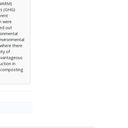
(WARM)
as (GHG)
erent
n were
ied out
ironmental
environmental
 where there
ity of
advantageous
ction in
, composting
.