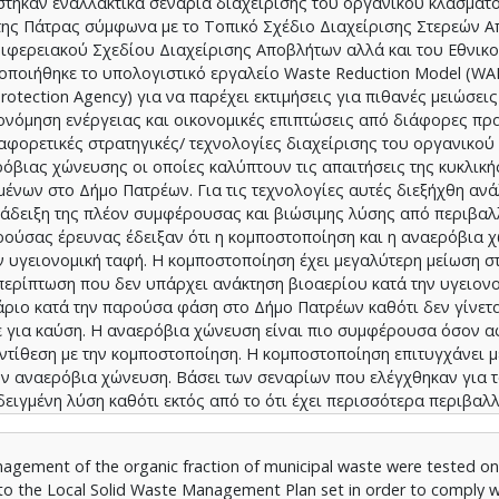
στηκαν εναλλακτικά σενάρια διαχείρισης του οργανικού κλάσματ
 της Πάτρας σύμφωνα με το Τοπικό Σχέδιο Διαχείρισης Στερεών 
ριφερειακού Σχεδίου Διαχείρισης Αποβλήτων αλλά και του Εθνικ
οποιήθηκε το υπολογιστικό εργαλείο Waste Reduction Model (W
otection Agency) για να παρέχει εκτιμήσεις για πιθανές μειώσεις
νόμηση ενέργειας και οικονομικές επιπτώσεις από διάφορες πρα
αφορετικές στρατηγικές/ τεχνολογίες διαχείρισης του οργανικού
ρόβιας χώνευσης οι οποίες καλύπτουν τις απαιτήσεις της κυκλική
ένων στο Δήμο Πατρέων. Για τις τεχνολογίες αυτές διεξήχθη αν
νάδειξη της πλέον συμφέρουσας και βιώσιμης λύσης από περιβαλ
ρούσας έρευνας έδειξαν ότι η κομποστοποίηση και η αναερόβια 
ν υγειονομική ταφή. Η κομποστοποίηση έχει μεγαλύτερη μείωση σ
 περίπτωση που δεν υπάρχει ανάκτηση βιοαερίου κατά την υγειον
νάριο κατά την παρούσα φάση στο Δήμο Πατρέων καθότι δεν γίνετ
ίτε για καύση. Η αναερόβια χώνευση είναι πιο συμφέρουσα όσον 
 αντίθεση με την κομποστοποίηση. Η κομποστοποίηση επιτυγχάνει 
ην αναερόβια χώνευση. Βάσει των σεναρίων που ελέγχθηκαν για 
ειγμένη λύση καθότι εκτός από το ότι έχει περισσότερα περιβαλ
management of the organic fraction of municipal waste were tested on 
g to the Local Solid Waste Management Plan set in order to comply w