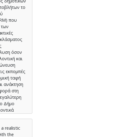
ος δημοτικών
Αποβλήτων το
ού
ARM) που
 των
κτικές
 κλάσματος
ς
άλυση όσον
λοντική και
χώνευση
τις εκπομπές
ομική ταφή
αι ανάκτηση
αφορά στη
μεγαλύτερη
το Δήμο
λοντικά
a realistic
ith the