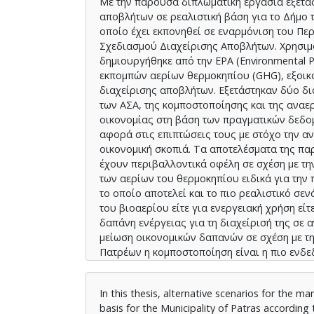
Με την παρούσα διπλωματική εργασία εξετά
αποβλήτων σε ρεαλιστική βάση για το Δήμο
οποίο έχει εκπονηθεί σε εναρμόνιση του Πε
Σχεδιασμού Διαχείρισης Αποβλήτων. Χρησιμ
δημιουργήθηκε από την EPA (Environmental Pr
εκπομπών αερίων θερμοκηπίου (GHG), εξοικο
διαχείρισης αποβλήτων. Εξετάστηκαν δύο δι
των ΑΣΑ, της κομποστοποίησης και της αναε
οικονομίας στη βάση των πραγματικών δεδομ
αφορά στις επιπτώσεις τους με στόχο την α
οικονομική σκοπιά. Τα αποτελέσματα της πα
έχουν περιβαλλοντικά οφέλη σε σχέση με τη
των αερίων του θερμοκηπίου ειδικά για την
το οποίο αποτελεί και το πιο ρεαλιστικό σε
του βιοαερίου είτε για ενεργειακή χρήση ε
δαπάνη ενέργειας για τη διαχείρισή της σε
μείωση οικονομικών δαπανών σε σχέση με τ
Πατρέων η κομποστοποίηση είναι η πιο ενδεδ
οφέλη είναι και λιγότερο ακριβή.
In this thesis, alternative scenarios for the 
basis for the Municipality of Patras accordin