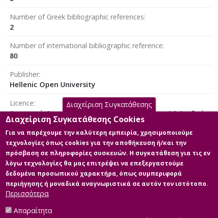
Number of Greek bibliographic references
2
Number of international bibliographic reference
80
Publisher
Hellenic Open University
Licence
Διαχείριση Συγκατάθεσης
Αναφορά Δημιουργού-Μη Εμπορική Χρήση 4.0 Διεθνές
Διαχείριση Συγκατάθεσης Cookies
Για να παρέχουμε την καλύτερη εμπειρία, χρησιμοποιούμε
τεχνολογίες όπως cookies για την αποθήκευση ή/και την
πρόσβαση σε πληροφορίες συσκευών. Η συγκατάθεση για τις εν
Main Files
λόγω τεχνολογίες θα μας επιτρέψει να επεξεργαστούμε
δεδομένα προσωπικού χαρακτήρα, όπως συμπεριφορά
Full text
περιήγησης ή μοναδικά αναγνωριστικά σε αυτόν τον ιστότοπο.
Description: Tsionara Rodanthi
Περισσότερα
Masterarbeit 2.2023.pdf (pdf)
Size: 6.7 MB
Απαραίτητα