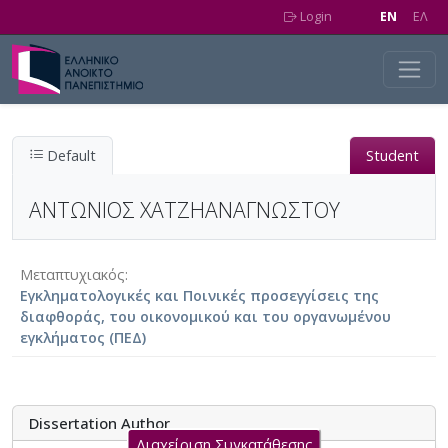
Skip to main content
Login
EN
EΛ
Default
Student
ΑΝΤΩΝΙΟΣ ΧΑΤΖΗΑΝΑΓΝΩΣΤΟΥ
Μεταπτυχιακός
Εγκληματολογικές και Ποινικές προσεγγίσεις της
διαφθοράς, του οικονομικού και του οργανωμένου
εγκλήματος (ΠΕΔ)
Dissertation Author
Διαχείριση Συγκατάθεσης