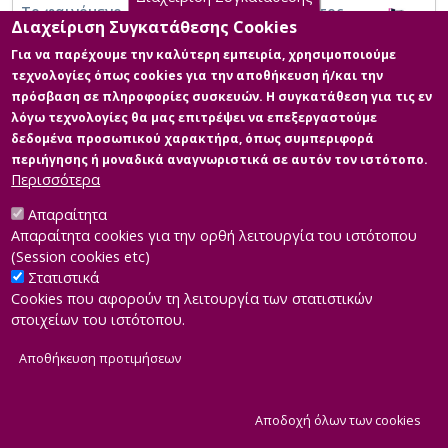
Το φαινόμενο του οργανωμένου εγκλήματος
Διαχείριση Συγκατάθεσης Cookies
στην Ελλάδα κατά την τελευταία δεκαετία
και η επίδραση των κρίσεων στην ποιοτική
Για να παρέχουμε την καλύτερη εμπειρία, χρησιμοποιούμε
του εξέλιξη
τεχνολογίες όπως cookies για την αποθήκευση ή/και την
πρόσβαση σε πληροφορίες συσκευών. Η συγκατάθεση για τις εν
λόγω τεχνολογίες θα μας επιτρέψει να επεξεργαστούμε
δεδομένα προσωπικού χαρακτήρα, όπως συμπεριφορά
περιήγησης ή μοναδικά αναγνωριστικά σε αυτόν τον ιστότοπο.
Περισσότερα
Απαραίτητα
Απαραίτητα cookies για την ορθή λειτουργία του ιστότοπου
(Session cookies etc)
Στατιστικά
Cookies που αφορούν τη λειτουργία των στατιστικών
στοιχείων του ιστότοπου.
Αποθήκευση προτιμήσεων
|
Developed by
INTEROPTICS
Powered by
ReasonableGraph.org
|
Δήλωση Προσβασιμότητας
CMS Login
Α
Αποδοχή όλων των cookies