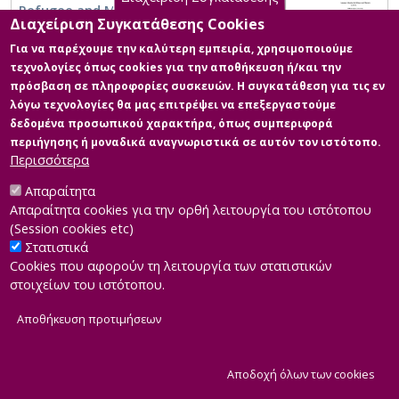
Refugee and Migrant Children Education
Διαχείριση Συγκατάθεσης Cookies
Για να παρέχουμε την καλύτερη εμπειρία, χρησιμοποιούμε
τεχνολογίες όπως cookies για την αποθήκευση ή/και την
πρόσβαση σε πληροφορίες συσκευών. Η συγκατάθεση για τις εν
λόγω τεχνολογίες θα μας επιτρέψει να επεξεργαστούμε
δεδομένα προσωπικού χαρακτήρα, όπως συμπεριφορά
περιήγησης ή μοναδικά αναγνωριστικά σε αυτόν τον ιστότοπο.
Περισσότερα
Απαραίτητα
Απαραίτητα cookies για την ορθή λειτουργία του ιστότοπου
(Session cookies etc)
Στατιστικά
Cookies που αφορούν τη λειτουργία των στατιστικών
στοιχείων του ιστότοπου.
Αποθήκευση προτιμήσεων
|
Developed by
INTEROPTICS
Powered by
ReasonableGraph.org
|
Δήλωση Προσβασιμότητας
CMS Login
Α
Αποδοχή όλων των cookies