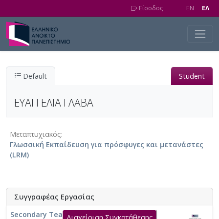
Skip to main content
Είσοδος
EN
EΛ
Default
Student
ΕΥΑΓΓΕΛΙΑ ΓΛΑΒΑ
Μεταπτυχιακός
Γλωσσική Εκπαίδευση για πρόσφυγες και μετανάστες
(LRM)
Συγγραφέας Εργασίας
Secondary Teachers’ Perspectives on
Διαχείριση Συγκατάθεσης