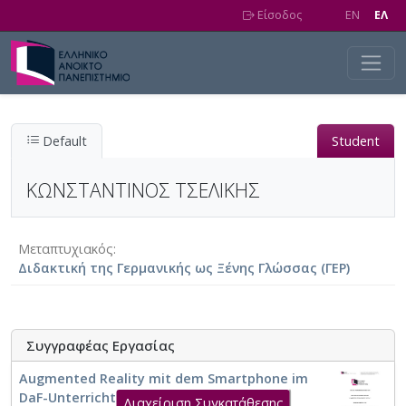
Skip to main content
Είσοδος
EN
EΛ
Default
Student
ΚΩΝΣΤΑΝΤΙΝΟΣ ΤΣΕΛΙΚΗΣ
Μεταπτυχιακός
Διδακτική της Γερμανικής ως Ξένης Γλώσσας (ΓΕΡ)
Συγγραφέας Εργασίας
Augmented Reality mit dem Smartphone im
DaF-Unterricht - Ein didaktisches
Διαχείριση Συγκατάθεσης