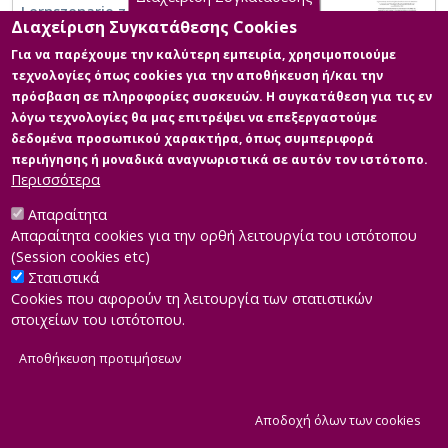
Lernszenario zum Wortschatzerwerb aus
Διαχείριση Συγκατάθεσης Cookies
konstruktivistischer und neurodidaktischer
Sicht
Για να παρέχουμε την καλύτερη εμπειρία, χρησιμοποιούμε
τεχνολογίες όπως cookies για την αποθήκευση ή/και την
πρόσβαση σε πληροφορίες συσκευών. Η συγκατάθεση για τις εν
λόγω τεχνολογίες θα μας επιτρέψει να επεξεργαστούμε
δεδομένα προσωπικού χαρακτήρα, όπως συμπεριφορά
περιήγησης ή μοναδικά αναγνωριστικά σε αυτόν τον ιστότοπο.
Περισσότερα
Απαραίτητα
Απαραίτητα cookies για την ορθή λειτουργία του ιστότοπου
(Session cookies etc)
Στατιστικά
Cookies που αφορούν τη λειτουργία των στατιστικών
στοιχείων του ιστότοπου.
Αποθήκευση προτιμήσεων
|
Developed by
INTEROPTICS
Powered by
ReasonableGraph.org
|
Δήλωση Προσβασιμότητας
CMS Login
Α
Αποδοχή όλων των cookies