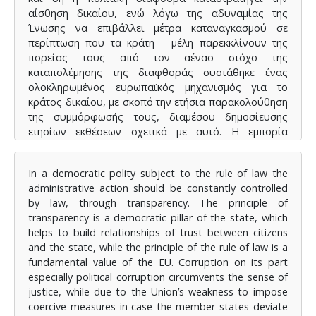
αίσθηση δικαίου, ενώ λόγω της αδυναμίας της
Ένωσης να επιβάλλει μέτρα καταναγκασμού σε
περίπτωση που τα κράτη – μέλη παρεκκλίνουν της
πορείας τους από τον αέναο στόχο της
καταπολέμησης της διαφθοράς συστάθηκε ένας
ολοκληρωμένος ευρωπαϊκός μηχανισμός για το
κράτος δικαίου, με σκοπό την ετήσια παρακολούθηση
της συμμόρφωσής τους, διαμέσου δημοσίευσης
ετησίων εκθέσεων σχετικά με αυτό. Η εμπορία
επιρροής αποτελεί μία έκφανση της πολιτικής
διαφθοράς υψηλής κοινωνικής απαξίας, που οδηγεί
In a democratic polity subject to the rule of law the
τελικά στον εκφυλισμό του ίδιου του πολιτικού
administrative action should be constantly controlled
συστήματος. Η πολιτική διαφθορά εγκληματολογικά
by law, through transparency. The principle of
αποτυπώνεται στη λεγόμενη εγκληματικότητα των
transparency is a democratic pillar of the state, which
ισχυρών και συμβαδίζει με την έννοια της
helps to build relationships of trust between citizens
«παρέκκλισης των ελίτ». Ο συνδετικός κρίκος σε όλα
and the state, while the principle of the rule of law is a
είναι η διαφθορά, που τους παρέχει την απαραίτητη
fundamental value of the EU. Corruption on its part
νομιμοποίηση. Η αθέμιτη άσκηση επιρροής αποτελεί
especially political corruption circumvents the sense of
μία διαδικασία που είχε εμφανιστεί ήδη από το
justice, while due to the Union’s weakness to impose
νεοσύστατο ελληνικό κράτος και συνεχίζει μέχρι και
coercive measures in case the member states deviate
σήμερα. Αντίστοιχα, η άσκηση επιρροής στην ΕΕ