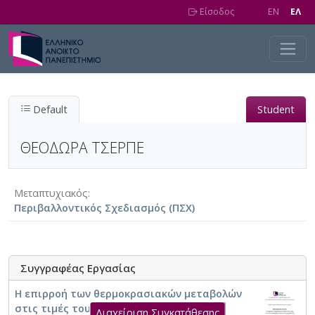
Skip to main content
Είσοδος
EN
EΛ
Default
Student
ΘΕΟΔΩΡΑ ΤΣΕΡΠΕ
Μεταπτυχιακός
Περιβαλλοντικός Σχεδιασμός (ΠΣΧ)
Συγγραφέας Εργασίας
Η επιρροή των θερμοκρασιακών μεταβολών
στις τιμές του συντελεστή θερμικής
Διαχείριση Συγκατάθεσης