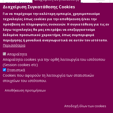
αγωγιμότητας της θερμομόνωσης και στη
Διαχείριση Συγκατάθεσης Cookies
θερμική απόκριση των κτιριακών δομών
Για να παρέχουμε την καλύτερη εμπειρία, χρησιμοποιούμε
τεχνολογίες όπως cookies για την αποθήκευση ή/και την
πρόσβαση σε πληροφορίες συσκευών. Η συγκατάθεση για τις εν
λόγω τεχνολογίες θα μας επιτρέψει να επεξεργαστούμε
δεδομένα προσωπικού χαρακτήρα, όπως συμπεριφορά
περιήγησης ή μοναδικά αναγνωριστικά σε αυτόν τον ιστότοπο.
Περισσότερα
Απαραίτητα
Απαραίτητα cookies για την ορθή λειτουργία του ιστότοπου
(Session cookies etc)
Στατιστικά
Cookies που αφορούν τη λειτουργία των στατιστικών
στοιχείων του ιστότοπου.
Αποθήκευση προτιμήσεων
|
Developed by
INTEROPTICS
Powered by
ReasonableGraph.org
|
Δήλωση Προσβασιμότητας
CMS Login
Α
Αποδοχή όλων των cookies