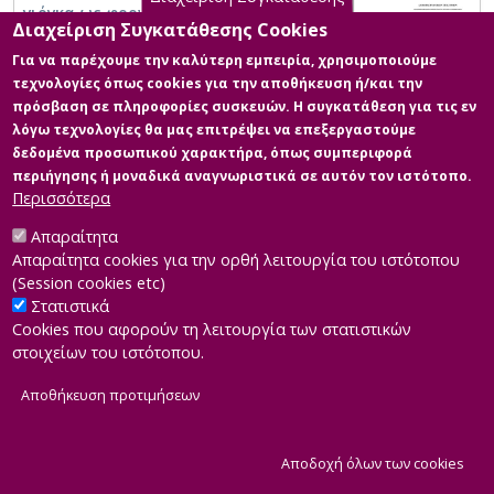
γιόγκα ως φροντίδα του σώματος σε
Διαχείριση Συγκατάθεσης Cookies
γυναίκες μετά τη μέση ηλικία σε μια πόλη
της ελληνικής περιφέρειας
Για να παρέχουμε την καλύτερη εμπειρία, χρησιμοποιούμε
τεχνολογίες όπως cookies για την αποθήκευση ή/και την
πρόσβαση σε πληροφορίες συσκευών. Η συγκατάθεση για τις εν
λόγω τεχνολογίες θα μας επιτρέψει να επεξεργαστούμε
δεδομένα προσωπικού χαρακτήρα, όπως συμπεριφορά
περιήγησης ή μοναδικά αναγνωριστικά σε αυτόν τον ιστότοπο.
Περισσότερα
Απαραίτητα
Απαραίτητα cookies για την ορθή λειτουργία του ιστότοπου
(Session cookies etc)
Στατιστικά
Cookies που αφορούν τη λειτουργία των στατιστικών
στοιχείων του ιστότοπου.
Αποθήκευση προτιμήσεων
|
Developed by
INTEROPTICS
Powered by
ReasonableGraph.org
|
Δήλωση Προσβασιμότητας
CMS Login
Α
Αποδοχή όλων των cookies