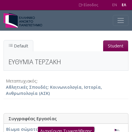
Skip to main content
Είσοδος
EN
EΛ
Default
Student
ΕΥΘΥΜΙΑ ΤΕΡΖΑΚΗ
Μεταπτυχιακός
Αθλητικές Σπουδές: Κοινωνιολογία, Ιστορία,
Ανθρωπολογία (ΑΣΚ)
Συγγραφέας Εργασίας
Βίωμα σώματος και επερχόμενο γήρας. Η
Διαχείριση Συγκατάθεσης