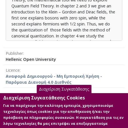
θεωρίας της Κβαντικής Χρωμοδυναμικής και
Quantum Field Theory. In chapter 2 and 3 we give an
υπολογισμοί ολοκληρωμάτων, που χρειάζονται στον
introduction to the Klein – Gordon and Dirac fields, the
υπολογισμό των διατομών σκέδασης. Στο κεφάλαιο 7
first one explains bosons with zero spin, while the
γίνεται συστηματική μελέτη της απαλοιφής των
second explains fermions with 1/2 spin. Thus, we do
υπέρυθρων ιδιομορφιών στον υπολογισμό των
the quantization of those fields with the method of
διατομών σκέδασης αντιδράσεων, που
canonical quantization. In chapter 4 we study the
περιλαμβάνουν ισχυρές αλληλεπιδράσεις της
interactions field, perturbation theory and Feynman΄s
Κβαντικής Χρωμοδυναμικής. Τέλος, στο Κεφάλαιο 8
diagrams. There we find Feynman΄s rules, very
γίνεται μία αναφορά στην εμφάνιση και απαλοιφή
Publisher
important tools for calculating the cross sections
των υπέρυθρων ιδιομορφιών στις διάφορες
Hellenic Open University
based on perturbation theory. In chapter 5 we
Κβαντικές Θεωρίες Πεδίων, με αναφορά στο
introduce Quantum Chromodynamics and we apply
Θεώρημα Kinoshita – Lee – Nauenberg, στο οπτικό
Licence
perturbation theory on it. In chapter 6 we study the
θεώρημα και στις υπέρυθρα ασφαλείς (infrared safe)
Αναφορά Δημιουργού - Μη Εμπορική Χρήση -
renormalization and regulation of the Quantum
ποσότητες.
Παρόμοια Διανομή 4.0 Διεθνές
Chromodynamics Theory and we calculate some
Διαχείριση Συγκατάθεσης
integrals, that we need for cross section calculations. In
chapter 7 we systematically study the cancellations of
Διαχείριση Συγκατάθεσης Cookies
infrared singularities in calculations of cross section
Για να παρέχουμε την καλύτερη εμπειρία, χρησιμοποιούμε
Main Files
processes that occurs in Quantum Chromodynamics.
τεχνολογίες όπως cookies για την αποθήκευση ή/και την
Last, in chapter 8 we refer to the appearance and
πρόσβαση σε πληροφορίες συσκευών. Η συγκατάθεση για τις εν
ΚΥΡΙΟ ΜΕΡΟΣ ΤΗΣ
cancelation of infrared singularities at several Quantum
λόγω τεχνολογίες θα μας επιτρέψει να επεξεργαστούμε
ΔΙΠΛΩΜΑΤΙΚΗΣ ΕΡΓΑΣΙΑΣ
Field Theories, with reference to Kinoshita – Lee –