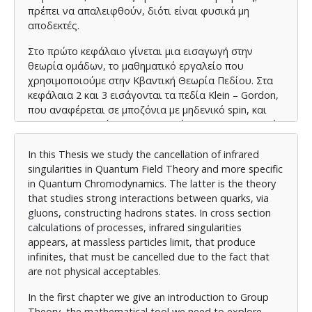
πρέπει να απαλειφθούν, διότι είναι φυσικά μη
αποδεκτές.
Στο πρώτο κεφάλαιο γίνεται μια εισαγωγή στην
θεωρία ομάδων, το μαθηματικό εργαλείο που
χρησιμοποιούμε στην Κβαντική Θεωρία Πεδίου. Στα
κεφάλαια 2 και 3 εισάγονται τα πεδία Klein – Gordon,
που αναφέρεται σε μποζόνια με μηδενικό spin, και
Dirac, που αναφέρεται σε φερμιόνια με spin 1/2. Εκεί
γίνεται και η κβάντωση των πεδίων με τη μέθοδο της
κανονικής κβάντωσης. Στο κεφάλαιο 4 γίνεται μία
In this Τhesis we study the cancellation of infrared
συστηματική μελέτη των πεδίων αλληλεπίδρασης, της
singularities in Quantum Field Theory and more specific
θεωρίας διαταραχών και των διαγραμμάτων
in Quantum Chromodynamics. The latter is the theory
Feynman. Σε αυτό το κεφάλαιο βρίσκουμε τους
that studies strong interactions between quarks, via
κανόνες Feynman, που είναι πολύτιμα εργαλεία για
gluons, constructing hadrons states. In cross section
τους υπολογισμούς των διατομών σκέδασης
calculations of processes, infrared singularities
σύμφωνα με τη θεωρία διαταραχών. Στο κεφάλαιο 5
appears, at massless particles limit, that produce
γίνεται μία εισαγωγή στην Κβαντική Χρωμοδυναμική
infinites, that must be cancelled due to the fact that
και στην εφαρμογή της θεωρίας διαταραχών σε
are not physical acceptables.
αυτήν. Στο κεφάλαιο 6 γίνεται μία μελέτη της
In the first chapter we give an introduction to Group
επανακανονικοποίησης και ομαλοποίησης της
Theory, the mathematical tool we need to explore