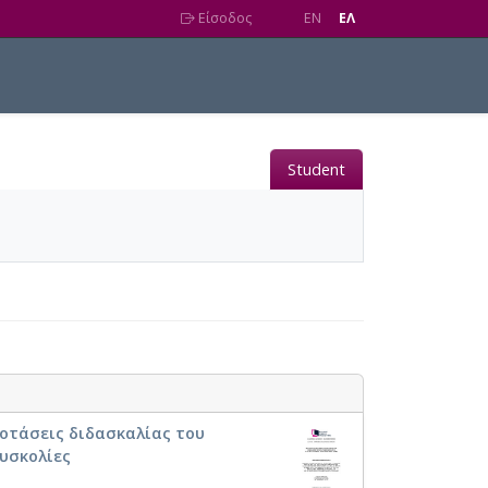
Είσοδος
EN
EΛ
Student
ροτάσεις διδασκαλίας του
δυσκολίες