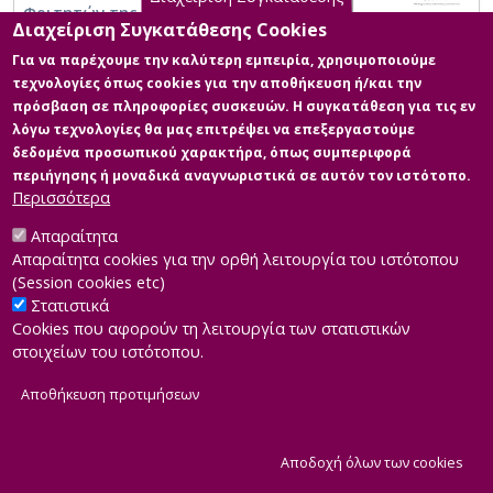
Φοιτητών της ΑΔΕ70 Απέναντι στην
Διαχείριση Συγκατάθεσης Cookies
Προώθηση της Διαγλωσσικότητας στη
Διδακτική Πράξη: Η περίπτωση φοιτητριών
Για να παρέχουμε την καλύτερη εμπειρία, χρησιμοποιούμε
– φοιτητών καταρτισμένων σε θέματα
τεχνολογίες όπως cookies για την αποθήκευση ή/και την
πολυγλωσσίας και γλωσσικής εκπαίδευσης
πρόσβαση σε πληροφορίες συσκευών. Η συγκατάθεση για τις εν
λόγω τεχνολογίες θα μας επιτρέψει να επεξεργαστούμε
δεδομένα προσωπικού χαρακτήρα, όπως συμπεριφορά
περιήγησης ή μοναδικά αναγνωριστικά σε αυτόν τον ιστότοπο.
Περισσότερα
Απαραίτητα
Απαραίτητα cookies για την ορθή λειτουργία του ιστότοπου
(Session cookies etc)
Στατιστικά
Cookies που αφορούν τη λειτουργία των στατιστικών
στοιχείων του ιστότοπου.
Αποθήκευση προτιμήσεων
|
Developed by
INTEROPTICS
Powered by
ReasonableGraph.org
|
Δήλωση Προσβασιμότητας
CMS Login
Α
Αποδοχή όλων των cookies