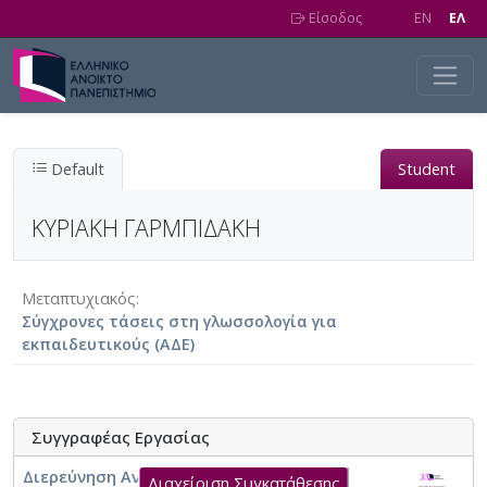
Skip to main content
Είσοδος
EN
EΛ
Default
Student
ΚΥΡΙΑΚΗ ΓΑΡΜΠΙΔΑΚΗ
Μεταπτυχιακός
Σύγχρονες τάσεις στη γλωσσολογία για
εκπαιδευτικούς (ΑΔΕ)
Συγγραφέας Εργασίας
Διερεύνηση Αντιλήψεων Φοιτητριών –
Διαχείριση Συγκατάθεσης