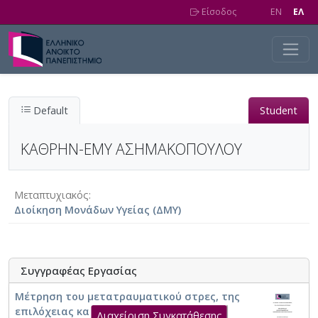
Skip to main content
Είσοδος
EN
EΛ
Default
Student
ΚΑΘΡΗΝ-ΕΜΥ ΑΣΗΜΑΚΟΠΟΥΛΟΥ
Μεταπτυχιακός
Διοίκηση Μονάδων Υγείας (ΔΜΥ)
Συγγραφέας Εργασίας
Μέτρηση του μετατραυματικού στρες, της
επιλόχειας κατάθλιψης και του χρόνιου
Διαχείριση Συγκατάθεσης