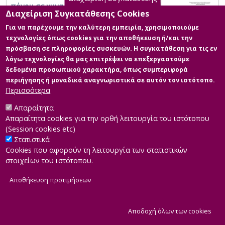
πόνου σε γυναίκες που υποβλήθηκαν σε
Διαχείριση Συγκατάθεσης Cookies
καισαρική τομή σε σύγκριση με τις γυναίκες
που γέννησαν φυσιολογικά.
Για να παρέχουμε την καλύτερη εμπειρία, χρησιμοποιούμε
τεχνολογίες όπως cookies για την αποθήκευση ή/και την
πρόσβαση σε πληροφορίες συσκευών. Η συγκατάθεση για τις εν
λόγω τεχνολογίες θα μας επιτρέψει να επεξεργαστούμε
δεδομένα προσωπικού χαρακτήρα, όπως συμπεριφορά
περιήγησης ή μοναδικά αναγνωριστικά σε αυτόν τον ιστότοπο.
Περισσότερα
Απαραίτητα
Απαραίτητα cookies για την ορθή λειτουργία του ιστότοπου
(Session cookies etc)
Στατιστικά
Cookies που αφορούν τη λειτουργία των στατιστικών
στοιχείων του ιστότοπου.
Αποθήκευση προτιμήσεων
|
Developed by
INTEROPTICS
Powered by
ReasonableGraph.org
|
Δήλωση Προσβασιμότητας
CMS Login
Α
Αποδοχή όλων των cookies