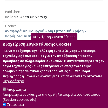
Ο κύριος στόχος αυτής της διατριβής είναι να
καταδείξει τους στενούς δεσμούς μεταξύ της
Publisher
λογοτεχνίας και της ανάπτυξης της
Hellenic Open University
διαπολιτισμικότητας μεταξύ των μαθητών.
Licence
Αναφορά Δημιουργού - Μη Εμπορική Χρήση -
Παρόμοια Διανομή 4.0 Διεθνές
Διαχείριση Συγκατάθεσης
Διαχείριση Συγκατάθεσης Cookies
Για να παρέχουμε την καλύτερη εμπειρία, χρησιμοποιούμε
τεχνολογίες όπως cookies για την αποθήκευση ή/και την
Main Files
πρόσβαση σε πληροφορίες συσκευών. Η συγκατάθεση για τις εν
λόγω τεχνολογίες θα μας επιτρέψει να επεξεργαστούμε
514833_ΕΛΕΥΣΙΝΙΩΤΗ ΕΛΕΥΘΕΡΙΑ
δεδομένα προσωπικού χαρακτήρα, όπως συμπεριφορά
Description:
περιήγησης ή μοναδικά αναγνωριστικά σε αυτόν τον ιστότοπο.
514833_ΕΛΕΥΣΙΝΙΩΤΗ_ΕΛΕΥΘΕΡΙΑ.pdf
Περισσότερα
(pdf)
Size: 5.1 MB
Απαραίτητα
Απαραίτητα cookies για την ορθή λειτουργία του ιστότοπου
(Session cookies etc)
Στατιστικά