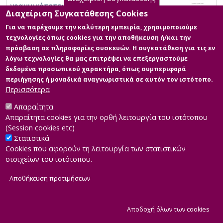
γραμμικότητες ανώτερης τάξης
Διαχείριση Συγκατάθεσης Cookies
Για να παρέχουμε την καλύτερη εμπειρία, χρησιμοποιούμε
τεχνολογίες όπως cookies για την αποθήκευση ή/και την
πρόσβαση σε πληροφορίες συσκευών. Η συγκατάθεση για τις εν
λόγω τεχνολογίες θα μας επιτρέψει να επεξεργαστούμε
δεδομένα προσωπικού χαρακτήρα, όπως συμπεριφορά
περιήγησης ή μοναδικά αναγνωριστικά σε αυτόν τον ιστότοπο.
Περισσότερα
Απαραίτητα
Απαραίτητα cookies για την ορθή λειτουργία του ιστότοπου
(Session cookies etc)
Στατιστικά
Cookies που αφορούν τη λειτουργία των στατιστικών
στοιχείων του ιστότοπου.
Αποθήκευση προτιμήσεων
|
Developed by
INTEROPTICS
Powered by
ReasonableGraph.org
|
Δήλωση Προσβασιμότητας
CMS Login
Α
Αποδοχή όλων των cookies