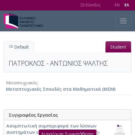
Skip to main content
Είσοδος
EN
EΛ
Default
Student
ΠΑΤΡΟΚΛΟΣ - ΑΝΤΩΝΙΟΣ ΨΑΛΤΗΣ
Μεταπτυχιακός
Μεταπτυχιακές Σπουδές στα Μαθηματικά (ΜΣΜ)
Συγγραφέας Εργασίας
Ασυμπτωτική συμπεριφορά των λύσεων
συστημάτων αντίδρασης-διάχυσης με μη-
Διαχείριση Συγκατάθεσης