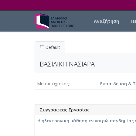
Skip to main content
Main navigation
Αναζήτηση
Π
Default
ΒΑΣΙΛΙΚΗ ΝΑΣΙΑΡΑ
Μεταπτυχιακός
Εκπαίδευση & Τ
Συγγραφέας Εργασίας
Η ηλεκτρονική μάθηση εν καιρώ πανδημίας