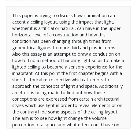
ερευνώνται οι γεωμετρίες οροφών και γίνεται
εκτενέστερη ανάλυση των χαρακτηριστικών που
This paper is trying to discuss how illumination can
προσδίδουν ταυτότητα σε μια οροφή. Στη τρίτη
accent a ceiling layout, using the impact that light,
ενότητα αναλύονται οι τεχνικές χειρισμού του
whether it is artificial or natural, can have in the upper
φωτός. Παρουσιάζονται τα διαθέσιμα σύγχρονα
horizontal level of a construction and how this
φωτιστικά σώματα με τα τεχνικά τους χαρακτηριστικά.
condition has been changing through times from
Εξετάζονται οι διαφορές του διάχυτου και του
geometrical figures to more fluid and plastic forms.
κατευθυνόμενου φωτισμού και πως το φώς μπορεί
Also this essay is an attempt to draw a conclusion on
να αναδείξει η να αποκρύψει τα στοιχεία μιας
how to find a method of handling light so as to make a
αρχιτεκτονικής σύνθεσης και τέλος επιχειρείται η
lighted ceiling to become a sensory experience for the
κατηγοριοποίηση τεχνικών χειρισμού του φωτός και
inhabitant. At this point the first chapter begins with a
της σκιάς, της διάταξης των φωτιστικών σωμάτων
short historical retrospective which attempts to
ανάλογα με τα φωτομετρικά τους χαρακτηριστικά, τα
approach the concepts of light and space. Additionally
υλικά από τα οποία πρόκειται να ή είναι ήδη
an effort is being made to find out how these
κατασκευασμένα τα αρχιτεκτονικά στοιχεία και των
conceptions are expressed from certain architectural
ιδιοτήτων αυτών ανάλογα με την γεωμετρία του
styles which use light in order to reveal elements or on
χώρου και του επιθυμητού αποτελέσματος. Τέλος στη
the contrary hide some aspects of the ceiling layout.
τέταρτη ενότητα γίνεται μια προσπάθεια
The aim is to see how light change the volume
μοντελοποίησης των συμπερασμάτων της τρίτης
perception of a space and what effect could have on
ενότητας και αναζητείται αν τελικά προκύπτει μια
the senses of the inhabitant. Afterwards in the second
σχέση η οποία μπορεί να ορίσει τον συσχετισμό της