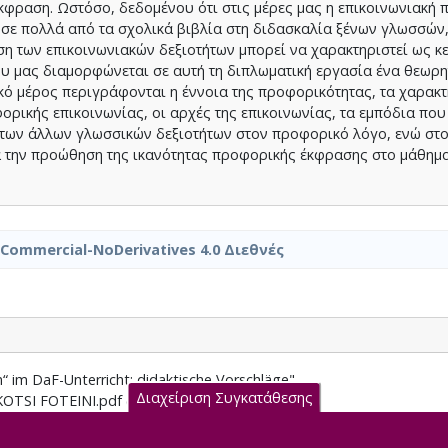
φραση. Ωστόσο, δεδομένου ότι στις μέρες μας η επικοινωνιακή 
 σε πολλά από τα σχολικά βιβλία στη διδασκαλία ξένων γλωσσών,
η των επικοινωνιακών δεξιοτήτων μπορεί να χαρακτηριστεί ως κε
ου μας διαμορφώνεται σε αυτή τη διπλωματική εργασία ένα θεωρη
ικό μέρος περιγράφονται η έννοια της προφορικότητας, τα χαρακτ
ρικής επικοινωνίας, οι αρχές της επικοινωνίας, τα εμπόδια που
 των άλλων γλωσσικών δεξιοτήτων στον προφορικό λόγο, ενώ στο
α την προώθηση της ικανότητας προφορικής έκφρασης στο μάθημα
nCommercial-NoDerivatives 4.0 Διεθνές
“ im DaF-Unterricht: didaktische Vorschläge"
Διαχείριση Συγκατάθεσης
OTSI FOTEINI.pdf (pdf)
-NoDerivatives 4.0 Διεθνές