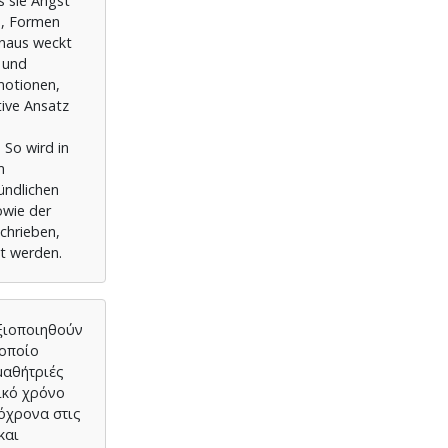
s sie Angst
e, Formen
inaus weckt
x und
motionen,
ive Ansatz
 So wird in
m
ündlichen
owie der
chrieben,
t werden.
αξιοποιηθούν
 οποίο
μαθήτριές
ικό χρόνο
τόχρονα στις
και