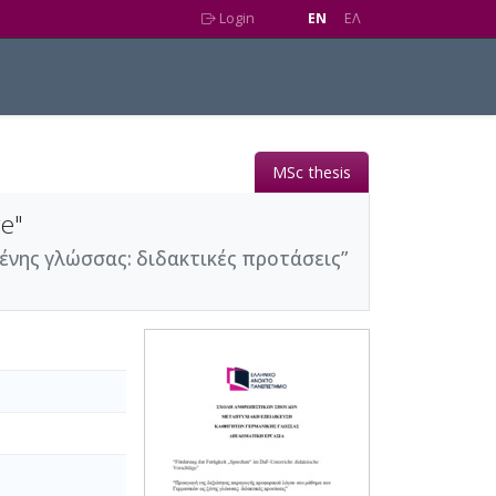
Login
EN
EΛ
MSc thesis
ge"
νης γλώσσας: διδακτικές προτάσεις”