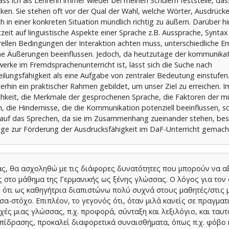
s ich als Lehrerin immer wieder bei meinen Schülern feststelle, das
cken. Sie stehen oft vor der Qual der Wahl, welche Wörter, Ausdrück
h in einer konkreten Situation mündlich richtig zu äußern. Darüber h
eit auf linguistische Aspekte einer Sprache z.B. Aussprache, Synta
urellen Bedingungen der Interaktion achten muss, unterschiedliche E
 Äußerungen beeinflussen. Jedoch, da heutzutage der kommunikat
werke im Fremdsprachenunterricht ist, lässt sich die Suche nach
lungsfähigkeit als eine Aufgabe von zentraler Bedeutung einstufen.
erhin ein praktischer Rahmen gebildet, um unser Ziel zu erreichen. I
ichkeit, die Merkmale der gesprochenen Sprache, die Faktoren der m
 die Hindernisse, die die Kommunikation potenziell beeinflussen, s
en auf das Sprechen, da sie im Zusammenhang zueinander stehen, bes
äge zur Förderung der Ausdrucksfähigkeit im DaF-Unterricht gemach
ίας, θα ασχοληθώ με τις διάφορες δυνατότητες που μπορούν να 
 στο μάθημα της Γερμανικής ως ξένης γλώσσας. Ο λόγος για τον
ς ότι ως καθηγήτρια διαπιστώνω πολύ συχνά στους μαθητές/στις 
α-στόχο. Επιπλέον, το γεγονός ότι, όταν μιλά κανείς σε πραγματ
χές μιας γλώσσας, π.χ. προφορά, σύνταξη και λεξιλόγιο, και ταυ
επίδρασης, προκαλεί διαφορετικά συναισθήματα, όπως π.χ. φόβο 