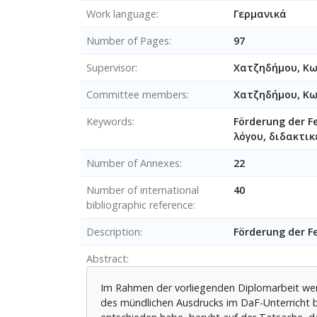
Work language
Γερμανικά
Number of Pages
97
Supervisor
Χατζηδήμου, Κ
Committee members
Χατζηδήμου, Κ
Keywords
Förderung der F
λόγου, διδακτικ
Number of Annexes
22
Number of international
40
bibliographic reference
Description
Förderung der F
Abstract
Im Rahmen der vorliegenden Diplomarbeit wer
des mündlichen Ausdrucks im DaF-Unterricht 