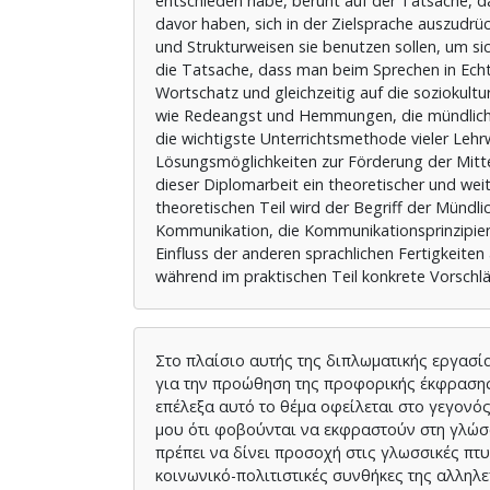
entschieden habe, beruht auf der Tatsache, das
davor haben, sich in der Zielsprache auszudrü
und Strukturweisen sie benutzen sollen, um sic
die Tatsache, dass man beim Sprechen in Echtz
Wortschatz und gleichzeitig auf die soziokult
wie Redeangst und Hemmungen, die mündliche
die wichtigste Unterrichtsmethode vieler Lehr
Lösungsmöglichkeiten zur Förderung der Mittei
dieser Diplomarbeit ein theoretischer und weit
theoretischen Teil wird der Begriff der Mündl
Kommunikation, die Kommunikationsprinzipien,
Einfluss der anderen sprachlichen Fertigkeit
während im praktischen Teil konkrete Vorschl
Στο πλαίσιο αυτής της διπλωματικής εργασ
για την προώθηση της προφορικής έκφρασης
επέλεξα αυτό το θέμα οφείλεται στο γεγονό
μου ότι φοβούνται να εκφραστούν στη γλώσσ
πρέπει να δίνει προσοχή στις γλωσσικές πτυ
κοινωνικό-πολιτιστικές συνθήκες της αλληλ