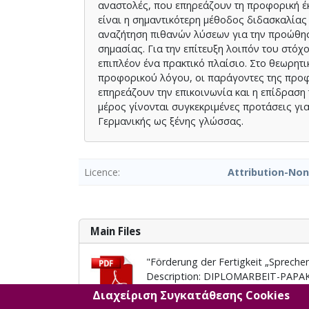
αναστολές, που επηρεάζουν τη προφορική έκ
είναι η σημαντικότερη μέθοδος διδασκαλίας
αναζήτηση πιθανών λύσεων για την προώθησ
σημασίας. Για την επίτευξη λοιπόν του στόχ
επιπλέον ένα πρακτικό πλαίσιο. Στο θεωρητ
προφορικού λόγου, οι παράγοντες της προφο
επηρεάζουν την επικοινωνία και η επίδραση
μέρος γίνονται συγκεκριμένες προτάσεις γι
Γερμανικής ως ξένης γλώσσας.
Licence
Attribution-No
Main Files
"Förderung der Fertigkeit „Sprechen
Description: DIPLOMARBEIT-PAPAK
Licence:
Attribution-NonCommercial
Διαχείριση Συγκατάθεσης Cookies
Size: 2.3 MB