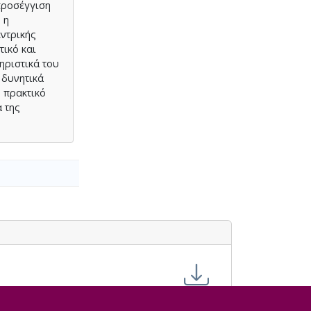
προσέγγιση
 η
ντρικής
τικό και
ηριστικά του
 δυνητικά
 πρακτικό
 της