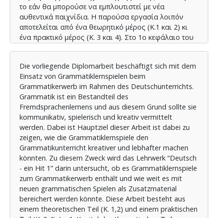
το εάν θα μπορούσε να εμπλουτιστεί με νέα
αυθεντικά παιχνίδια. Η παρούσα εργασία λοιπόν
αποτελείται από ένα θεωρητικό μέρος (Κ.1 και 2) κι
ένα πρακτικό μέρος (Κ. 3 και 4). Στο 1ο κεφάλαιο του
θεωρητικού μέρους παρουσιάζονται τα διαφορετικά
είδη γραμματικής καθώς και τα χαρακτηριστικά της
Die vorliegende Diplomarbeit beschäftigt sich mit dem
επικοινωνιακής γραμματικής. Σε αυτό το κεφάλαιο
Einsatz von Grammatiklernspielen beim
γίνεται λόγος για το ότι η γραμματική μπορεί να
Grammatikerwerb im Rahmen des Deutschunterrichts.
βελτιώσει τη γλωσσική ικανότητα, εφόσον η
Grammatik ist ein Bestandteil des
εφαρμογή της γίνει σε πραγματικές συνθήκες. Από το
Fremdsprachenlernens und aus diesem Grund sollte sie
1ο κεφάλαιο προκύπτει λοιπόν ότι η γλωσσική
kommunikativ, spielerisch und kreativ vermittelt
συνειδητότητα στο πλαίσιο της διδασκαλίας της
werden. Dabei ist Hauptziel dieser Arbeit ist dabei zu
γραμματικής μπορεί να βελτιώσει τη γλωσσική
zeigen, wie die Grammatiklernspiele den
ικανότητα των μαθητών. Στο 2ο κεφάλαιο γίνεται
Grammatikunterricht kreativer und lebhafter machen
λόγος για τον εμπλουτισμό του μαθήματος της
könnten. Zu diesem Zweck wird das Lehrwerk “Deutsch
γραμματικής με παιχνίδια και παιγνιώδεις
- ein Hit 1” darin untersucht, ob es Grammatiklernspiele
δραστηριότητες. Συγκεκριμένα παρουσιάζεται μια
zum Grammatikerwerb enthält und wie weit es mit
ταξινόμηση των γλωσσικών παιχνιδιών αλλά και μια
neuen grammatischen Spielen als Zusatzmaterial
απαρίθμηση των χαρακτηριστικών τους και των
bereichert werden könnte. Diese Arbeit besteht aus
κριτηρίων επιλογής τους. Ακολούθως γίνεται μια
einem theoretischen Teil (K. 1,2) und einem praktischen
εκτενής παρουσίαση των παιχνιδιών γραμματικής,