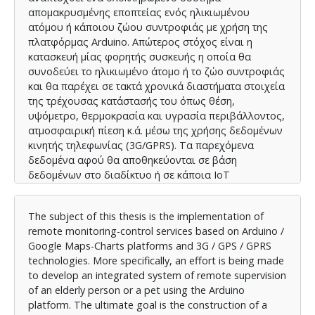
απομακρυσμένης εποπτείας ενός ηλικιωμένου
ατόμου ή κάποιου ζώου συντροφιάς με χρήση της
πλατφόρμας Arduino. Απώτερος στόχος είναι η
κατασκευή μίας φορητής συσκευής η οποία θα
συνοδεύει το ηλικιωμένο άτομο ή το ζώο συντροφιάς
και θα παρέχει σε τακτά χρονικά διαστήματα στοιχεία
της τρέχουσας κατάστασής του όπως θέση,
υψόμετρο, θερμοκρασία και υγρασία περιβάλλοντος,
ατμοσφαιρική πίεση κ.ά. μέσω της χρήσης δεδομένων
κινητής τηλεφωνίας (3G/GPRS). Τα παρεχόμενα
δεδομένα αφού θα αποθηκεύονται σε βάση
δεδομένων στο διαδίκτυο ή σε κάποια IoT
πλατφόρμα, θα μπορούν να αντληθούν και ανάλογα
με το είδος τους να απεικονιστούν σε χάρτη της
The subject of this thesis is the implementation of
Google ή σε γραφήματα με τη χρήση των Google
remote monitoring-control services based on Arduino /
Charts, δίνοντας στο χρήση που υλοποιεί την
Google Maps-Charts platforms and 3G / GPS / GPRS
εποπτεία τη δυνατότητα παρακολούθησης της
technologies. More specifically, an effort is being made
τρέχουσας κατάστασης του ηλικιωμένου ή του ζώου
to develop an integrated system of remote supervision
συντροφιάς καθώς και τη δυνατότητα ανάλυσης του
of an elderly person or a pet using the Arduino
ιστορικού αυτών των δεδομένων από όπου θα
platform. The ultimate goal is the construction of a
μπορούν να αντληθούν χρήσιμες πληροφορίες. Στο