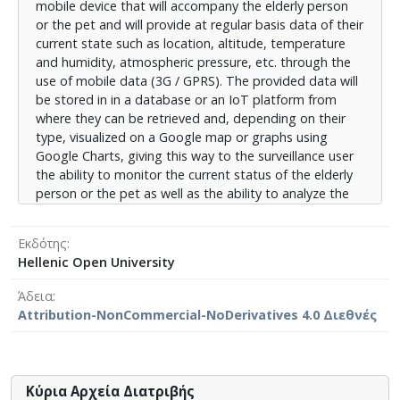
mobile device that will accompany the elderly person
πλαίσιο της πτυχιακής εργασίας γίνεται μία
or the pet and will provide at regular basis data of their
προσπάθεια ανάλυσης των βασικών δομικών
current state such as location, altitude, temperature
στοιχείων που χρησιμοποιήθηκαν για την δημιουργία
and humidity, atmospheric pressure, etc. through the
του συστήματος, είτε αυτά αφορούν στο υλικό
use of mobile data (3G / GPRS). The provided data will
κομμάτι της υλοποίησης, είτε στο λογισμικό μέρος
be stored in in a database or an IoT platform from
αυτής. Παρουσιάζονται μεταξύ άλλων, τα τεχνικά
where they can be retrieved and, depending on their
χαρακτηριστικά της πλακέτας Arduino που
type, visualized on a Google map or graphs using
χρησιμοποιήθηκε καθώς και των διαφόρων shields,
Google Charts, giving this way to the surveillance user
πλακετών και αισθητήρων που την πλαισίωσαν όπως
the ability to monitor the current status of the elderly
επίσης και σχηματική απεικόνιση του κυκλώματος και
person or the pet as well as the ability to analyze the
των συνδέσεων αυτών. Αναλύονται τεχνολογίες
history of this data from which useful information can
σχετικά με τις βάσεις δεδομένων και το διαδίκτυο
be gleaned. In the context of this thesis, an attempt is
(MySQL, Apache Web Server, PHP), οι διαθέσιμες
Εκδότης
made to examine the basic structural elements of the
Υπηρεσίες Διαδικτύου (SOAP, REST) καθώς και τα
Hellenic Open University
hardware and software part of the developed system.
μορφότυπα ανταλλαγής δεδομένων στο διαδίκτυο
Additionally, the technical characteristics of the Arduino
(XML, JSON). Για την ανάπτυξη και διασύνδεση των
Άδεια
board used are presented, as well as the various
ανωτέρω γίνεται χρήση διαφόρων γλωσσών
Attribution-NonCommercial-NoDerivatives 4.0 Διεθνές
shields, boards and sensors that framed it. Also, the
προγραμματισμού, όπως η C και η C# για τον
circuit and the connections of the aforementioned
προγραμματισμό της πλακέτας Arduino, η PHP μέσω
elements are schematically represented. They are
του Framework Laravel για την υλοποίηση της βάσης
analyzed technologies related to internet databases
δεδομένων και η JavaScript για τον προγραμματισμό
Κύρια Αρχεία Διατριβής
(MySQL, Apache Web Server, PHP), Web Services