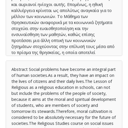
και αυριανοί ηνίοχοι αυτής. Επομένως, η ηθική
καλλιέργεια κρίνεται ως απολύτως αναγκαία για το
μέλλον των κοινωνιών. Το Μάθημα των
Θρησκευτικών αναφορικά με τα κοινωνικά ζητήματα
στοχεύει στην ευαισθητοποίηση και την
ενσυναίσθηση των μαθητών, καθώς επίσης
προτάσσει μια άλλη οπτική των κοινωνικών
ζητημάτων στοχεύοντας στην επίλυσή τους μέσα από
το πρίσμα της θρησκείας, η οποία αποτελεί
αναπόσπαστο κομμάτι της κοινωνίας. Στην παρούσα
διπλωματική εργασία γίνεται προσπάθεια
Αbstract Social problems have become an integral part
εντοπισμού και αποτύπωσης των κοινωνικών
of human societies.As a result, they have an impact on
ζητημάτων που υπάρχουν στα Αναλυτικά
the lives of citizens and their daily lives.The Lesson of
Προγράμματα Σπουδών και στα διδακτικά εγχειρίδια
Religious as a religious education in schools, can not
του Μαθήματος των Θρησκευτικών του Δημοτικού
but include the problems of the people of society,
σχολείου, κατά την πρώτη εικοσαετία του 21ου
because it aims at the moral and spiritual development
αιώνα. Επίσης, γίνεται μια σύντομη επισκόπηση της
of students, who are members of society and
πορείας του Μαθήματος των Θρησκευτικών. Τα
tomorrow its stewards.Therefore, moral cultivation is
κοινωνικά ζητήματα που εντοπίστηκαν,
considered to be absolutely necessary for the future of
αποτυπώθηκαν και αναλύθηκαν είναι η κοινωνική
societies.The Religious Studies course on social issues
ανισότητα, η κοινωνική δικαιοσύνη, ο θρησκευτικός