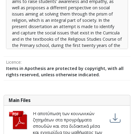
aims to raise students' awareness and empathy, as
πλουραλισμός, η θρησκευτική και πολιτισμική
well as proposes a different perspective on social
ετερότητα, τα ανθρώπινα δικαιώματα-δικαιώματα του
issues aiming at solving them through the prism of
παιδιού, η αποξένωση-κοινωνική αλλοτρίωση, η
religion, which is an integral part of society. In the
μετανάστευση, η φτώχεια, η περιβαλλοντική και
present dissertation an attempt is made to identify
οικολογική συνείδηση.
and capture the social issues that exist in the Curricula
and in the textbooks of the Religious Studies Course of
the Primary school, during the first twenty years of the
21st century.There is also a brief overview of the
course of the Religious Studies Course.The social
Licence
issues identified, captured and analyzed are social
Items in Apothesis are protected by copyright, with all
inequality, social justice, religious pluralism, religious
rights reserved, unless otherwise indicated.
and cultural diversity, human rights-children, alienation-
social alienation, immigration, poverty, and ecological
consciousness.
Main Files
Η αποτύπωση των κοινωνικών
ζητημάτων στα προγράμματα
σπουδών και στα διδακτικά μέσα
και εγχειρίδια του μαθήματος των