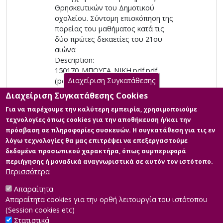
Θρησκευτικών του Δημοτικού
σχολείου. Σύντομη επισκόπηση της
πορείας του μαθήματος κατά τις
δύο πρώτες δεκαετίες του 21ου
αιώνα
Description:
150170_ΜΠΟΥΓΑ_ΝΙΚΗ.pdf.pdf
Διαχείριση Συγκατάθεσης
(pdf)
Info: Η αποτύπωση των κοινωνικών
Διαχείριση Συγκατάθεσης Cookies
ζητημάτων στα προγράμματα
Για να παρέχουμε την καλύτερη εμπειρία, χρησιμοποιούμε
σπουδών και στα διδακτικά μέσα
τεχνολογίες όπως cookies για την αποθήκευση ή/και την
και εγχειρίδια του μαθήματος των
πρόσβαση σε πληροφορίες συσκευών. Η συγκατάθεση για τις εν
Θρησκευτικών του Δημοτικού
λόγω τεχνολογίες θα μας επιτρέψει να επεξεργαστούμε
σχολείου. Σύντομη επισκόπηση της
δεδομένα προσωπικού χαρακτήρα, όπως συμπεριφορά
πορείας του μαθήματος κατά τις
περιήγησης ή μοναδικά αναγνωριστικά σε αυτόν τον ιστότοπο.
δύο πρώτες δεκαετίες του 21ου
Περισσότερα
αιώνα
Size: 2.6 MB
Απαραίτητα
Απαραίτητα cookies για την ορθή λειτουργία του ιστότοπου
(Session cookies etc)
Στατιστικά