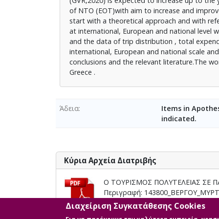
(GVR,2020) is expected to increase up to the y
of NTO (EOT)with aim to increase and improve t
start with a theoretical approach and with re
at international, European and national level 
and the data of trip distribution , total expen
international, European and national scale and
conclusions and the relevant literature.The wor
Greece .
Άδεια
Items in Apothes
indicated.
Κύρια Αρχεία Διατριβής
Ο ΤΟΥΡΙΣΜΟΣ ΠΟΛΥΤΕΛΕΙΑΣ ΣΕ Π
Περιγραφή: 143800_ΒΕΡΓΟΥ_ΜΥΡΤ
Πληροφορίες: Μεταπτυχιακή Διπλ
Διαχείριση Συγκατάθεσης Cookies
Μέγεθος: 5.1 MB