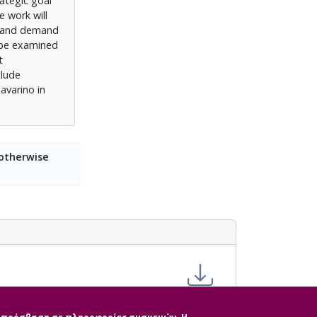
rategic goal
e work will
ly and demand
l be examined
t
clude
avarino in
 otherwise