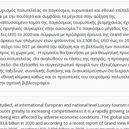
ουρισμός πολυτελείας σε παγκόσμιο, ευρωπαϊκό και εθνικό επίπεδ
ι με την ποιότητα και συμβάλει τα μέγιστα στην αύξηση της
ναπτυσσόμενο τομέα της παγκόσμιας τουριστικής βιομηχανίας έχ
ις αρνητικές συγκυρίες στην οικονομία.Το παγκόσμιο μέγεθος τη
8 δις USD το 2020 και σύμφωνα με πρόσφατη έρευνα της Grand Vi
ιάρκεια των επόμενων ετών φτάνοντας τα 2.506 δις USD έως το 20
 στόχο του ΕΟΤ με σκοπό την αύξηση και τη βελτίωση των ποιοτι
ρος τη χώρα μας . Η εργασία θα ξεκινήσει με μία θεωρητική προ
ού πολυτελείας .Θα αναλυθούν οι τάσεις της αγοράς, η προσφορ
πίπεδο .Θα εξετασθεί το συγκεντρωτικό προφίλ των εξεταζόμενων
ής ταξιδιών, συνολικής δαπάνης και διανυκτερεύσεων.Θα διερευ
 εθνική κλίμακα καθώς και οι προοπτικές του τουρισμού πολυτελε
ην σχετική βιβλιογραφία .
studied, at international European and national level.Luxury tourism i
butes greatly to increasing competitiveness.It is a rapidly growing s
 being less affected by adverse economic conditions .The global siz
3,8 billion in 2020 and according to a recent report of Grand View 