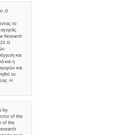
ο .Ο
οντας το
ς αγοράς
ew Research
25 .Ο
κών
σέγγιση και
ά και η
 αγορών και
νηθεί το
ίας .Η
s by
ector of the
e of the
Research