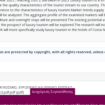
ear 2025 , reaching USD 2.506 billion in 2025. Luxury tourism is a st
he quality characteristics of the tourist stream to our country .Th
ference to the characteristics of luxury tourism.Market trends,supp
will be analyzed .The aggregate profile of the examined markets wil
diture and overnight stays will be presented.The existing potential a
 the prospect of luxury tourism will be explored.The research will in
k will more specifically study luxury tourism in the hotels of Costa N
is are protected by copyright, with all rights reserved, unless
ΑΓΚΟΣΜΙΟ, ΕΥΡΩΠΑΙΚΟ ΚΑΙ ΕΘΝΙΚΟ ΕΠΙΠΕΔΟ
Διαχείριση Συγκατάθεσης
Ω.pdf.pdf (pdf)
ωματική Εργασία