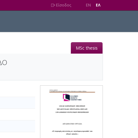
Είσοδος
EN
EΛ
MSc thesis
ΔΟ