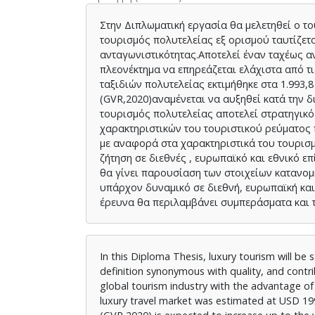
Στην Διπλωματική εργασία θα μελετηθεί ο τ
τουρισμός πολυτελείας εξ ορισμού ταυτίζετα
ανταγωνιστικότητας.Αποτελεί έναν ταχέως α
πλεονέκτημα να επηρεάζεται ελάχιστα από τ
ταξιδιών πολυτελείας εκτιμήθηκε στα 1.993,
(GVR,2020)αναμένεται να αυξηθεί κατά την δ
τουρισμός πολυτελείας αποτελεί στρατηγικό
χαρακτηριστικών του τουριστικού ρεύματος π
με αναφορά στα χαρακτηριστικά του τουρισμ
ζήτηση σε διεθνές , ευρωπαϊκό και εθνικό ε
θα γίνει παρουσίαση των στοιχείων κατανομ
υπάρχον δυναμικό σε διεθνή, ευρωπαϊκή και
έρευνα θα περιλαμβάνει συμπεράσματα και τ
In this Diploma Thesis, luxury tourism will be 
definition synonymous with quality, and contri
global tourism industry with the advantage of
luxury travel market was estimated at USD 199