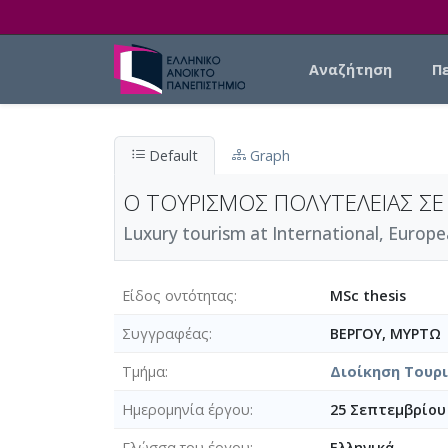
Skip to main content
Main navigation
Αναζήτηση
Π
Default
Graph
Ο ΤΟΥΡΙΣΜΟΣ ΠΟΛΥΤΕΛΕΙΑΣ ΣΕ
Luxury tourism at International, Europe
Είδος οντότητας
MSc thesis
Συγγραφέας
ΒΕΡΓΟΥ, ΜΥΡΤΩ
Τμήμα
Διοίκηση Τουρι
Ημερομηνία έργου
25 Σεπτεμβρίου 
Γλώσσα του έργου
Ελληνικά