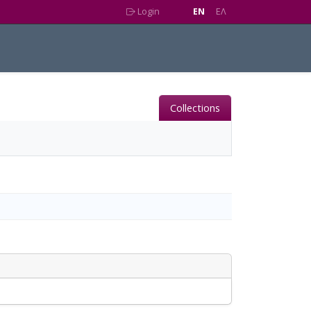
Login
EN
EΛ
Collections