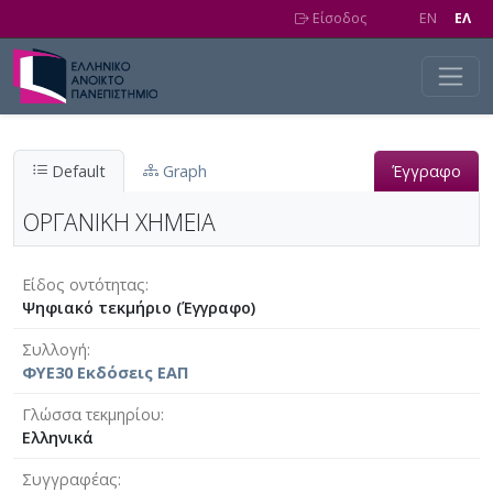
Skip to main content
Είσοδος
EN
EΛ
Default
Graph
Έγγραφο
ΟΡΓΑΝΙΚΗ ΧΗΜΕΙΑ
Είδος οντότητας
Ψηφιακό τεκμήριο (Έγγραφο)
Συλλογή
ΦΥΕ30 Εκδόσεις ΕΑΠ
Γλώσσα τεκμηρίου
Ελληνικά
Συγγραφέας