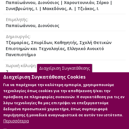
Παπαϊωάννου, Διονύσιος | Χαρουτουνιάν, Σέρκο |
Συνεβριώτης, I. | Μακεδόνας, Α. | Τζιάκος, I.
Επιμελητής
Παπαϊωάννου, Διονύσιος
Δημιουργός
Τζαμαρίας, Σπυρίδων, Καθηγητής, Σχολή Θετικών
Επιστημών και Τεχνολογίας, Ελληνικό Ανοικτό
Πανεπιστήμιο
Χωρική κάλυψη
Διαχείριση Συγκατάθεσης
2
Διαχείριση Συγκατάθεσης Cookies
Σχετικές απαιτήσεις
Για να παρέχουμε την καλύτερη εμπειρία, χρησιμοποιούμε
Για να δείτε τις βιντεοδιαλέξεις απαιτούνται:
τεχνολογίες όπως cookies για την αποθήκευση ή/και την
Internet Explorer 5.0 ή μεταγενέστερο Real Player 8 ή
πρόσβαση σε πληροφορίες συσκευών. Η συγκατάθεση για τις εν
μεταγενέστερο Προτεινόμενη ανάλυση οθόνης: 1024 x
λόγω τεχνολογίες θα μας επιτρέψει να επεξεργαστούμε
768 ή μεγαλύτερη
δεδομένα προσωπικού χαρακτήρα, όπως συμπεριφορά
περιήγησης ή μοναδικά αναγνωριστικά σε αυτόν τον ιστότοπο.
Περισσότερα