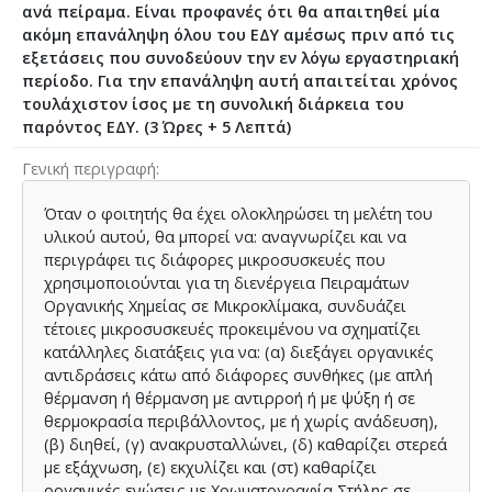
ανά πείραμα. Είναι προφανές ότι θα απαιτηθεί μία
ακόμη επανάληψη όλου του ΕΔΥ αμέσως πριν από τις
εξετάσεις που συνοδεύουν την εν λόγω εργαστηριακή
περίοδο. Για την επανάληψη αυτή απαιτείται χρόνος
τουλάχιστον ίσος με τη συνολική διάρκεια του
παρόντος ΕΔΥ. (3 Ώρες + 5 Λεπτά)
Γενική περιγραφή
Όταν o φοιτητής θα έχει ολοκληρώσει τη μελέτη του
υλικού αυτού, θα μπορεί να: αναγνωρίζει και να
περιγράφει τις διάφορες μικροσυσκευές που
χρησιμοποιούνται για τη διενέργεια Πειραμάτων
Οργανικής Χημείας σε Μικροκλίμακα, συνδυάζει
τέτοιες μικροσυσκευές προκειμένου να σχηματίζει
κατάλληλες διατάξεις για να: (α) διεξάγει οργανικές
αντιδράσεις κάτω από διάφορες συνθήκες (με απλή
θέρμανση ή θέρμανση με αντιρροή ή με ψύξη ή σε
θερμοκρασία περιβάλλοντος, με ή χωρίς ανάδευση),
(β) διηθεί, (γ) ανακρυσταλλώνει, (δ) καθαρίζει στερεά
με εξάχνωση, (ε) εκχυλίζει και (στ) καθαρίζει
οργανικές ενώσεις με Χρωματογραφία Στήλης σε