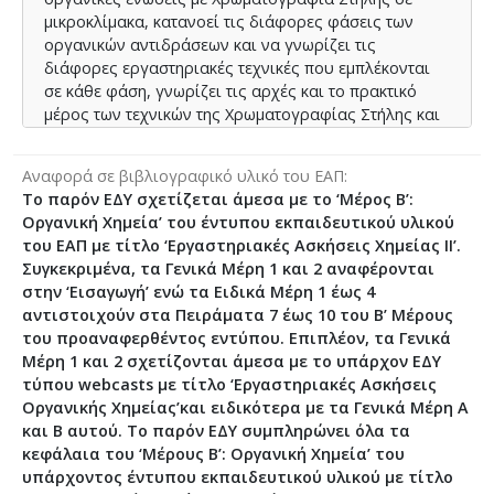
μικροκλίμακα, κατανοεί τις διάφορες φάσεις των
οργανικών αντιδράσεων και να γνωρίζει τις
διάφορες εργαστηριακές τεχνικές που εμπλέκονται
σε κάθε φάση, γνωρίζει τις αρχές και το πρακτικό
μέρος των τεχνικών της Χρωματογραφίας Στήλης και
της Εξάχνωσης, που αποτελούν σημαντικές μεθόδους
καθαρισμού οργανικών ενώσεων, περιγράφει τους
Αναφορά σε βιβλιογραφικό υλικό του ΕΑΠ
μηχανισμούς των εμπλεκομένων αντιδράσεων στα
Το παρόν ΕΔΥ σχετίζεται άμεσα με το ‘Μέρος Β’:
διάφορα πειράματα Οργανικής Χημείας σε
Οργανική Χημεία’ του έντυπου εκπαιδευτικού υλικού
μικροκλίμακα που θα διεκπεραιώσει στο εργαστήριο
του ΕΑΠ με τίτλο ‘Εργαστηριακές Ασκήσεις Χημείας ΙΙ’.
και ειδικότερα τους μηχανισμούς: (α) εποξείδωσης
Συγκεκριμένα, τα Γενικά Μέρη 1 και 2 αναφέρονται
αλκενίων,(β) μετάθεσης αλκυλίου, (γ)
στην ‘Εισαγωγή’ ενώ τα Ειδικά Μέρη 1 έως 4
σαπωνοποίησης, (δ) οξείδωσης αλκοολών με το
αντιστοιχούν στα Πειράματα 7 έως 10 του Β’ Μέρους
αντιδραστήριο Jones, (ε) SN2 αντίδρασης, (στ)
του προαναφερθέντος εντύπου. Επιπλέον, τα Γενικά
αντίδρασης Wittig, (ζ) αλδολικής συμπύκνωσης, (η)
Μέρη 1 και 2 σχετίζονται άμεσα με το υπάρχον ΕΔΥ
αντίδρασης Diels-Alder και (θ) αντιδράσεων
τύπου webcasts με τίτλο ‘Εργαστηριακές Ασκήσεις
εξώθησης. Το παρόν εναλλακτικό διδακτικό υλικό
Οργανικής Χημείας’και ειδικότερα με τα Γενικά Μέρη Α
συμπληρώνει το υπάρχον (α) έντυπο εκπαιδευτικό
και Β αυτού. Το παρόν ΕΔΥ συμπληρώνει όλα τα
υλικό, δηλαδή το σύγγραμμα του ΕΑΠ ‘Εργαστηριακές
κεφάλαια του ‘Μέρους Β’: Οργανική Χημεία’ του
Ασκήσεις Χημείας-Τόμοι Ι και ΙΙ’ και (β) εναλλακτικό
υπάρχοντος έντυπου εκπαιδευτικού υλικού με τίτλο
διδακτικό υλικό (EΔY) τύπου βιντεοδιαλέξεων