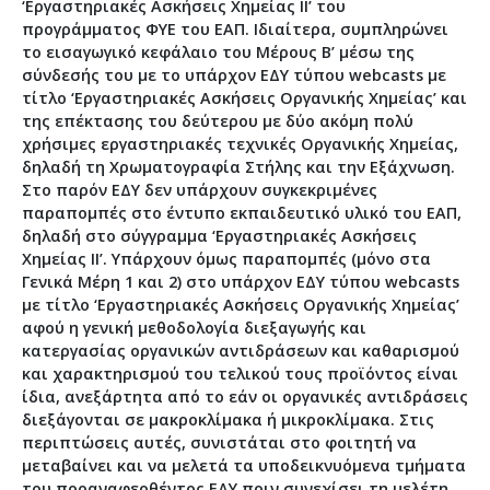
‘Εργαστηριακές Ασκήσεις Χημείας ΙΙ’ του
(webcasts) με τίτλο ‘Εργαστηριακές Ασκήσεις
προγράμματος ΦΥΕ του ΕΑΠ. Ιδιαίτερα, συμπληρώνει
Οργανικής Χημείας’ για τη Θεματική Ενότητα ΦΥΕΕΡ
το εισαγωγικό κεφάλαιο του Μέρους Β’ μέσω της
(Εργαστήρια Χημείας). Τα προαναφερθέντα
σύνδεσής του με το υπάρχον ΕΔΥ τύπου webcasts με
εκπαιδευτικά υλικά (έντυπο και εναλλακτικό)
τίτλο ‘Εργαστηριακές Ασκήσεις Οργανικής Χημείας’ και
παρουσιάζουν το θεωρητικό υπόβαθρο, τον
της επέκτασης του δεύτερου με δύο ακόμη πολύ
απαιτούμενο εξοπλισμό, τις σημαντικότερες
χρήσιμες εργαστηριακές τεχνικές Οργανικής Χημείας,
εργαστηριακές τεχνικές και επιλεγμένες
δηλαδή τη Χρωματογραφία Στήλης και την Εξάχνωση.
εργαστηριακές ασκήσεις Πειραματικής Οργανικής
Στο παρόν ΕΔΥ δεν υπάρχουν συγκεκριμένες
Χημείας σε μακροκλίμακα (‘Εργαστηριακές Ασκήσεις
παραπομπές στο έντυπο εκπαιδευτικό υλικό του ΕΑΠ,
Χημείας-Τόμος Ι και ΕΔΥ: ‘Εργαστηριακές Ασκήσεις
δηλαδή στο σύγγραμμα ‘Εργαστηριακές Ασκήσεις
Οργανικής Χημείας’) και μικροκλίμακα
Χημείας ΙΙ’. Υπάρχουν όμως παραπομπές (μόνο στα
(‘Εργαστηριακές Ασκήσεις Χημείας-Τόμος ΙΙ’). Το
Γενικά Μέρη 1 και 2) στο υπάρχον ΕΔΥ τύπου webcasts
παρόν ΕΔΥ αποτελεί ουσιαστικά συμπληρωματικό
με τίτλο ‘Εργαστηριακές Ασκήσεις Οργανικής Χημείας’
υλικό για το έντυπο υλικό ‘Εργαστηριακές Ασκήσεις
αφού η γενική μεθοδολογία διεξαγωγής και
Χημείας-Τόμος ΙΙ’. Συγχρόνως όμως συμπληρώνει το
κατεργασίας οργανικών αντιδράσεων και καθαρισμού
υπάρχον ΕΔΥ: ‘Εργαστηριακές Ασκήσεις Οργανικής
και χαρακτηρισμού του τελικού τους προϊόντος είναι
Χημείας’ αφού περιλαμβάνεται σ’ αυτό και η
ίδια, ανεξάρτητα από το εάν οι οργανικές αντιδράσεις
παρουσίαση δύο σημαντικών εργαστηριακών
διεξάγονται σε μακροκλίμακα ή μικροκλίμακα. Στις
τεχνικών Οργανικής Χημείας σε μακροκλίμακα, της
περιπτώσεις αυτές, συνιστάται στο φοιτητή να
Χρωματογραφίας Στήλης και της Εξάχνωσης. Οι
μεταβαίνει και να μελετά τα υποδεικνυόμενα τμήματα
τεχνικές αυτές, αφενός μεν δεν είχαν συμπεριληφθεί
του προαναφερθέντος ΕΔΥ πριν συνεχίσει τη μελέτη