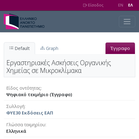
Skip to main content
Είσοδος
EN
EΛ
Default
Graph
Έγγραφο
Εργαστηριακές Ασκήσεις Οργανικής
Χημείας σε Μικροκλίμακα
Είδος οντότητας
Ψηφιακό τεκμήριο (Έγγραφο)
Συλλογή
ΦΥΕ30 Εκδόσεις ΕΑΠ
Γλώσσα τεκμηρίου
Ελληνικά