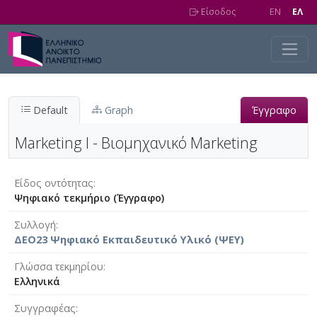
Skip to main content
Είσοδος
EN
EΛ
Default
Graph
Έγγραφο
Marketing I - Βιομηχανικό Marketing
Είδος οντότητας
Ψηφιακό τεκμήριο (Έγγραφο)
Συλλογή
ΔΕΟ23 Ψηφιακό Εκπαιδευτικό Υλικό (ΨΕΥ)
Γλώσσα τεκμηρίου
Ελληνικά
Συγγραφέας