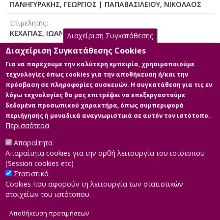
ΠΑΝΗΓΥΡΑΚΗΣ, ΓΕΩΡΓΙΟΣ | ΠΑΠΑΒΑΣΙΛΕΙΟΥ, ΝΙΚΟΛΑΟΣ
Επιμελητής
ΚΕΧΑΓΙΑΣ, ΙΩΑΝΝΗΣ
Διαχείριση Συγκατάθεσης
Διαχείριση Συγκατάθεσης Cookies
Δημιουργός
ΑΓΙΟΜΥΡΓΙΑΝΑΚΗΣ, ΓΙΩΡΓΟΣ (ΑΝΑΠΛΗΡΩΤΗΣ ΚΑΘΗΓΗΤΗΣ
Για να παρέχουμε την καλύτερη εμπειρία, χρησιμοποιούμε
ΕΛΛΗΝΙΚΟΥ ΑΝΟΙΚΤΟΥ ΠΑΝΕΠΙΣΤΗΜΙΟΥ)
τεχνολογίες όπως cookies για την αποθήκευση ή/και την
πρόσβαση σε πληροφορίες συσκευών. Η συγκατάθεση για τις εν
Επιβλέπων
λόγω τεχνολογίες θα μας επιτρέψει να επεξεργαστούμε
ΚΕΧΑΓΙΑΣ, ΙΩΑΝΝΗΣ
δεδομένα προσωπικού χαρακτήρα, όπως συμπεριφορά
περιήγησης ή μοναδικά αναγνωριστικά σε αυτόν τον ιστότοπο.
Περισσότερα
Απαραίτητα
Διαθέσιμα ψηφιακά αρχεία
Απαραίτητα cookies για την ορθή λειτουργία του ιστότοπου
(Session cookies etc)
Στατιστικά
Cookies που αφορούν τη λειτουργία των στατιστικών
στοιχείων του ιστότοπου.
Αποθήκευση προτιμήσεων
|
Developed by
INTEROPTICS
Powered by
ReasonableGraph.org