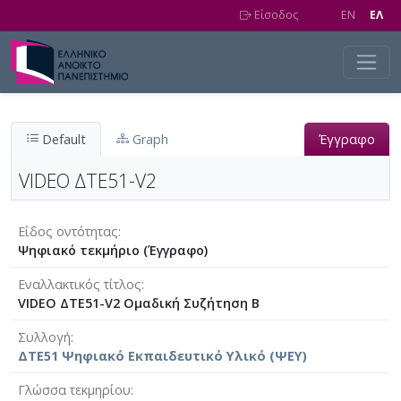
Skip to main content
Είσοδος
EN
EΛ
Default
Graph
Έγγραφο
VIDEO ΔΤΕ51-V2
Είδος οντότητας
Ψηφιακό τεκμήριο (Έγγραφο)
Eναλλακτικός τίτλος
VIDEO ΔΤΕ51-V2 Ομαδική Συζήτηση Β
Συλλογή
ΔΤΕ51 Ψηφιακό Εκπαιδευτικό Υλικό (ΨΕΥ)
Γλώσσα τεκμηρίου