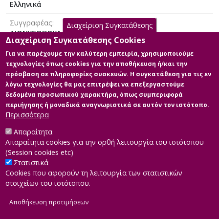
Ελληνικά
Συγγραφέας
Διαχείριση Συγκατάθεσης
ΔΙΟΝΥΣΟΠΟΥΛΟΥ, ΠΑΝΑΓΙΩΤΑ
Διαχείριση Συγκατάθεσης Cookies
Χωρική κάλυψη
Για να παρέχουμε την καλύτερη εμπειρία, χρησιμοποιούμε
1
τεχνολογίες όπως cookies για την αποθήκευση ή/και την
πρόσβαση σε πληροφορίες συσκευών. Η συγκατάθεση για τις εν
Άδεια
λόγω τεχνολογίες θα μας επιτρέψει να επεξεργαστούμε
Attribution-NonCommercial-NoDerivatives 4.0 Διεθνές
δεδομένα προσωπικού χαρακτήρα, όπως συμπεριφορά
περιήγησης ή μοναδικά αναγνωριστικά σε αυτόν τον ιστότοπο.
Περισσότερα
Απαραίτητα
Διαθέσιμα ψηφιακά αρχεία
Απαραίτητα cookies για την ορθή λειτουργία του ιστότοπου
(Session cookies etc)
Στατιστικά
Cookies που αφορούν τη λειτουργία των στατιστικών
στοιχείων του ιστότοπου.
Αποθήκευση προτιμήσεων
|
Developed by
INTEROPTICS
Powered by
ReasonableGraph.org
|
Δήλωση Προσβασιμότητας
CMS Login