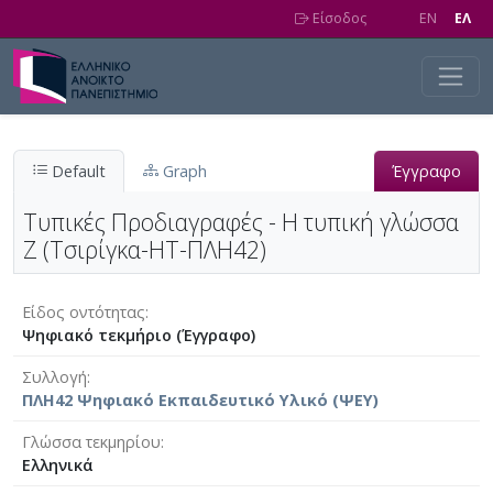
Skip to main content
Είσοδος
EN
EΛ
Default
Graph
Έγγραφο
Τυπικές Προδιαγραφές - Η τυπική γλώσσα
Ζ (Τσιρίγκα-ΗΤ-ΠΛΗ42)
Είδος οντότητας
Ψηφιακό τεκμήριο (Έγγραφο)
Συλλογή
ΠΛΗ42 Ψηφιακό Εκπαιδευτικό Υλικό (ΨΕΥ)
Γλώσσα τεκμηρίου
Ελληνικά