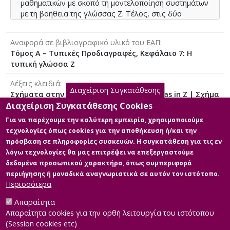
μαθηματικών με σκοπό τη μοντελοποίηση συστημάτων
με τη βοήθεια της γλώσσας Ζ. Τέλος, στις δύο
τελευταίες ενότητες γίνεται παρουσίαση του τρόπου
που χρησιμοποιούνται οι σχέσεις και οι συναρτήσεις
Αναφορά σε βιβλιογραφικό υλικό του ΕΑΠ
για την προδιαγραφή συστημάτων λογισμικού. Στις
Τόμος Α – Τυπικές Προδιαγραφές, Κεφάλαιο 7: Η
διάφορες ενότητες συμπεριλαμβάνονται μία σειρά
τυπική γλώσσα Ζ
από παραδείγματα και ασκήσεις προς επίλυση με
σκοπό την καλύτερη κατανόηση της ύλης. Μετά τη
Λέξεις κλειδιά
μελέτη του συγκεκριμένου εναλλακτικού υλικού, ο
Διαχείριση Συγκατάθεσης
Σχήματα στην τυπική γλώσσα Ζ | Schemas in Z | Σχήμα
φοιτητής θα πρέπει να μπορεί: 1)να δημιουργεί
κατάστασης | Αναλλοίωτο κατάστασης | Λειτουργίες
Διαχείριση Συγκατάθεσης Cookies
σχήματα στην τυπική γλώσσα Ζ,2)να δημιουργεί
| Διαχείριση σφαλμάτων | Συνδυασμός σχημάτων |
Για να παρέχουμε την καλύτερη εμπειρία, χρησιμοποιούμε
σχήματα για την προδιαγραφή λειτουργιών,3)να
Πράξεις επί συνόλων | Σχέσεις | Συναρτήσεις | State
τεχνολογίες όπως cookies για την αποθήκευση ή/και την
διαχειρίζεται λανθασμένες περιπτώσεις εκτέλεσης
schema | State invariant | Z operations | Error handling
πρόσβαση σε πληροφορίες συσκευών. Η συγκατάθεση για τις εν
μίας λειτουργίας,4)να δημιουργεί προδιαγραφές στη
schemas | Combining schemas | Set operations |
λόγω τεχνολογίες θα μας επιτρέψει να επεξεργαστούμε
γλώσσα Ζ χρησιμοποιώντας τη θεωρία συνόλων,5)να
Relations
δεδομένα προσωπικού χαρακτήρα, όπως συμπεριφορά
δημιουργεί προδιαγραφές στη γλώσσα Ζ
περιήγησης ή μοναδικά αναγνωριστικά σε αυτόν τον ιστότοπο.
χρησιμοποιώντας σχέσεις και συναρτήσεις,6)να
Περισσότερα
συνδυάζει σχήματα με σκοπό τη μοντελοποίηση ενός
ολοκληρωμένου συστήματος λογισμικού.
Απαραίτητα
Διαθέσιμα ψηφιακά αρχεία
Απαραίτητα cookies για την ορθή λειτουργία του ιστότοπου
(Session cookies etc)