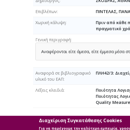
Δημιουργός
ΣΚΟΔΡΑΣ, ΑΘΑΝ
Επιβλέπων
ΠΙΝΤΕΛΑΣ, ΠΑΝ
Χωρική κάλυψη
Πριν από κάθε m
πραγματικό χρό
Γενική περιγραφή
Αναφέρονται είτε άμεσα, είτε έμμεσα μέσα στ
Αναφορά σε βιβλιογραφικό
ΠΛΗ42/3: Διαχε
υλικό του ΕΑΠ
Λέξεις κλειδιά
Ποιότητα Λογισ
Ποιότητας Λογισ
Quality Measur
Διαχείριση Συγκατάθεσης Cookies
Διαθέσιμα ψηφιακά αρχεία
Για να παρέχουμε την καλύτερη εμπειρία, χρη