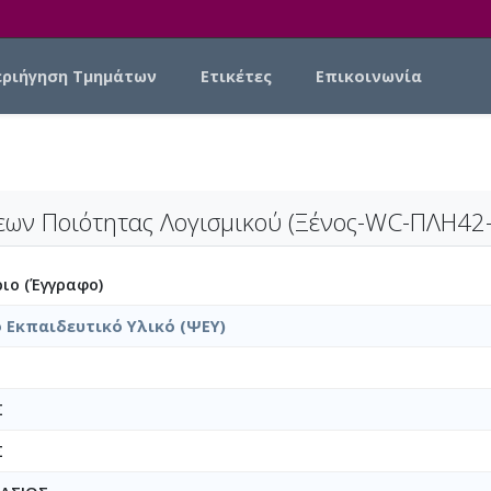
εριήγηση Τμημάτων
Ετικέτες
Επικοινωνία
εων Ποιότητας Λογισμικού (Ξένος-WC-ΠΛΗ42-
ιο (Έγγραφο)
 Εκπαιδευτικό Υλικό (ΨΕΥ)
Σ
Σ