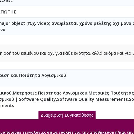
ΑΣΙΟΣ
ΑΓΙΩΤΗΣ
ajor object (π.χ. video) αναφέρεται χρόνο μελέτης όχι μόνο 
νο.
η ροή του κειμένου και όχι για κάθε ενότητα, αλλά ακόμα και για 
ίριση και Ποιότητα Λογισμικού
μικού,Μετρήσεις Ποιότητας Λογισμικού,Μετρικές Ποιότητας
μικού | Software Quality,Software Quality Measurements,Sof
ements
Διαχείριση Συγκατάθεσης
σιμοποιούμε τεχνολογίες όπως cookies για την αποθήκευση ή/και τ