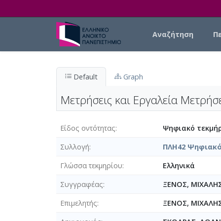
Skip to main content
Main navigation
Αναζήτηση
Π
Default
Graph
Μετρήσεις και Εργαλεία Μετρήσ
Είδος οντότητας
Ψηφιακό τεκμήρ
Συλλογή
ΠΛΗ42 Ψηφιακό
Γλώσσα τεκμηρίου
Ελληνικά
Συγγραφέας
ΞΕΝΟΣ, ΜΙΧΑΛΗ
Επιμελητής
ΞΕΝΟΣ, ΜΙΧΑΛΗ