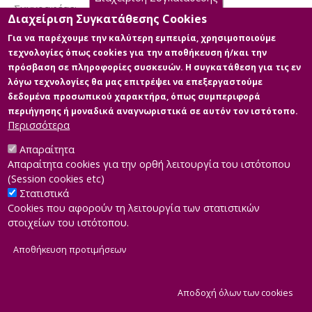
Συγγραφέας
Διαχείριση Συγκατάθεσης Cookies
ΚΑΛΛΕΣ, ΔΗΜΗΤΡΗΣ
Για να παρέχουμε την καλύτερη εμπειρία, χρησιμοποιούμε
Λέξεις κλειδιά
τεχνολογίες όπως cookies για την αποθήκευση ή/και την
ΠΛΗ31 | τηλεσυνεδρία | Κατηγορηματική Λογική
πρόσβαση σε πληροφορίες συσκευών. Η συγκατάθεση για τις εν
λόγω τεχνολογίες θα μας επιτρέψει να επεξεργαστούμε
δεδομένα προσωπικού χαρακτήρα, όπως συμπεριφορά
περιήγησης ή μοναδικά αναγνωριστικά σε αυτόν τον ιστότοπο.
Διαθέσιμα ψηφιακά αρχεία
Περισσότερα
Απαραίτητα
Απαραίτητα cookies για την ορθή λειτουργία του ιστότοπου
(Session cookies etc)
Στατιστικά
Cookies που αφορούν τη λειτουργία των στατιστικών
στοιχείων του ιστότοπου.
Αποθήκευση προτιμήσεων
|
Developed by
INTEROPTICS
Powered by
ReasonableGraph.org
|
Δήλωση Προσβασιμότητας
CMS Login
Α
Αποδοχή όλων των cookies