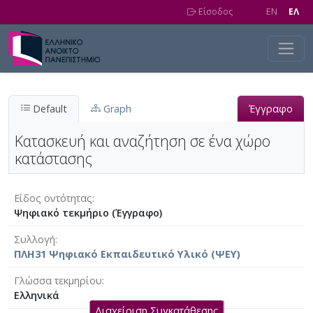
Skip to main content
Είσοδος
EN
EΛ
Default
Graph
Έγγραφο
Κατασκευή και αναζήτηση σε ένα χώρο
κατάστασης
Είδος οντότητας
Ψηφιακό τεκμήριο (Έγγραφο)
Συλλογή
ΠΛΗ31 Ψηφιακό Εκπαιδευτικό Υλικό (ΨΕΥ)
Γλώσσα τεκμηρίου
Ελληνικά
Διαχείριση Συγκατάθεσης