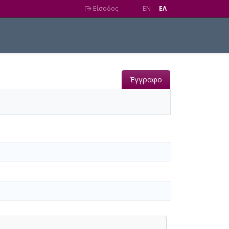
Είσοδος
EN
EΛ
Έγγραφο