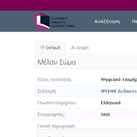
Skip to main content
Main navigation
Αναζήτηση
Π
Default
Graph
Μέλαν Σώμα
Είδος οντότητας
Ψηφιακό τεκμήρ
Συλλογή
ΦΥΕΦΙΙ Διδακτι
Γλώσσα τεκμηρίου
Ελληνικά
Συγγραφέας
test
Γενική περιγραφή