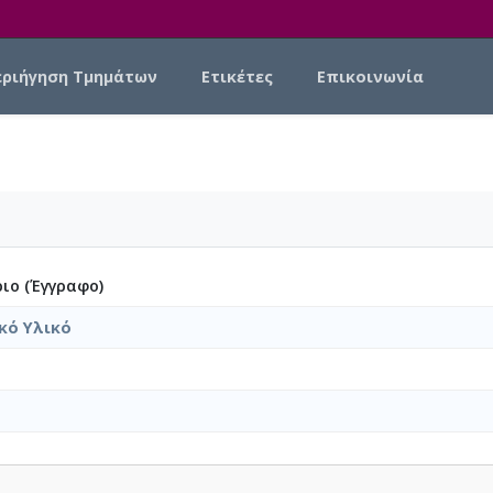
εριήγηση Τμημάτων
Ετικέτες
Επικοινωνία
ιο (Έγγραφο)
κό Υλικό