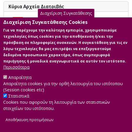
Τράπεζας η οποία αναφέρει διάρκεια ζωής στις ΗΠΑ
Κύρια Αρχεία Διατριβής
τα 79 χρόνια για το 2016.
Διαχείριση Συγκατάθεσης
Study of flow inside blood vessels
Διαχείριση Συγκατάθεσης Cookies
before and after the insertion of a
Για να παρέχουμε την καλύτερη εμπειρία, χρησιμοποιούμε
catheter using analytical methods
τεχνολογίες όπως cookies για την αποθήκευση ή/και την
Περιγραφή: HOU Ph.D. [Gerasimos
πρόσβαση σε πληροφορίες συσκευών. Η συγκατάθεση για τις εν
A.T. Messaris] (after exam).pdf
λόγω τεχνολογίες θα μας επιτρέψει να επεξεργαστούμε
(pdf)
δεδομένα προσωπικού χαρακτήρα, όπως συμπεριφορά
Άδεια:
Αναφορά Δημιουργού 4.0
περιήγησης ή μοναδικά αναγνωριστικά σε αυτόν τον ιστότοπο.
Διεθνές
Περισσότερα
Πληροφορίες: Doctorate Thesis
Μέγεθος: 7.9 MB
Απαραίτητα
Απαραίτητα cookies για την ορθή λειτουργία του ιστότοπου
(Session cookies etc)
Στατιστικά
Cookies που αφορούν τη λειτουργία των στατιστικών
στοιχείων του ιστότοπου.
Αποθήκευση προτιμήσεων
|
Developed by
INTEROPTICS
Powered by
ReasonableGraph.org
|
Δήλωση Προσβασιμότητας
CMS Login
Α