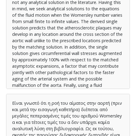
not any analytical solution in the literature. Having this
in mind, we seek analytical solutions to the equations
of the fluid motion when the Womersley number varies
from small finite to infinite values. The derived single
solution predicts that the atherosclerotic plaques may
develop in any location around the cross section of the
aortic wall unlike to the prescribed locations predicted
by the matching solution. In addition, the single
solution gives circumferential wall stresses augmented
by approximately 100% with respect to the matched
asymptotic expansions, a factor that may contribute
jointly with other pathological factors to the faster
aging of the arterial system and the possible
malfunction of the aorta. Finally, using a fluid
mechanics view and approach, we tried to give an
answer to the question: Why do we live for much less
Είναι γνωστό ότι η ροή του αίματος στην αορτή (πριν
than 100 years? Applying the s-n law (tissue stress
και μετά την εισαγωγή καθετήρα) διέπεται από
against the number of cycles to failure), we found that
μεγάλες πεπερασμένες τιμές του αριθμού Womersley
in the absence of other pathogenic factors, the
α και για τέτοιες τιμές του α δεν υπάρχει καμία
potential 100 years of life are reduced to 82 years. A
αναλυτική λύση στη βιβλιογραφία. Ως εκ τούτου,
result similar to the World Bank data, which gave life
σκοπός της παρούσας διδακτορικής διατριβής είναι