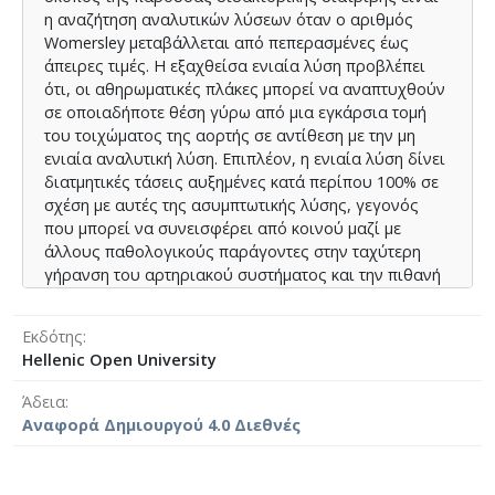
expectancy in USA 79 years in 2016.
η αναζήτηση αναλυτικών λύσεων όταν ο αριθμός
Womersley μεταβάλλεται από πεπερασμένες έως
άπειρες τιμές. Η εξαχθείσα ενιαία λύση προβλέπει
ότι, οι αθηρωματικές πλάκες μπορεί να αναπτυχθούν
σε οποιαδήποτε θέση γύρω από μια εγκάρσια τομή
του τοιχώματος της αορτής σε αντίθεση με την μη
ενιαία αναλυτική λύση. Επιπλέον, η ενιαία λύση δίνει
διατμητικές τάσεις αυξημένες κατά περίπου 100% σε
σχέση με αυτές της ασυμπτωτικής λύσης, γεγονός
που μπορεί να συνεισφέρει από κοινού μαζί με
άλλους παθολογικούς παράγοντες στην ταχύτερη
γήρανση του αρτηριακού συστήματος και την πιθανή
δυσλειτουργία της αορτής. Τέλος, χρησιμοποιώντας
μια ρευστομηχανική άποψη και προσέγγιση,
Εκδότης
προσπαθήσαμε να δώσουμε απάντηση στο ερώτημα:
Hellenic Open University
Γιατί ζούμε λιγότερο από 100 χρόνια? Εφαρμόζοντας
τον νόμο s-n (τάση vs. αριθμός κύκλων κόπωσης)
Άδεια
καταλήξαμε ότι, απουσία άλλων παθολογικών
Αναφορά Δημιουργού 4.0 Διεθνές
παραγόντων, η αναμενόμενη διάρκεια ζωής των 100
χρόνων ελαττώνεται στα 82 χρόνια. Το αποτέλεσμα
αυτό είναι παρόμοιο με τα δεδομένα της Παγκόσμιας