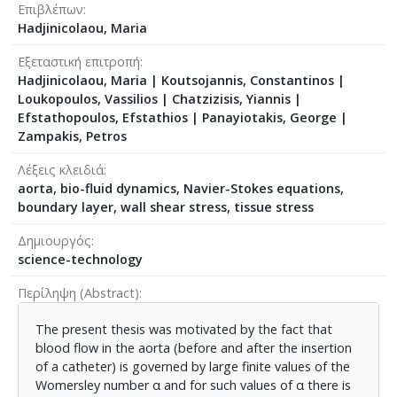
Επιβλέπων
Hadjinicolaou, Maria
Εξεταστική επιτροπή
Hadjinicolaou, Maria
|
Koutsojannis, Constantinos
|
Loukopoulos, Vassilios
|
Chatzizisis, Yiannis
|
Efstathopoulos, Efstathios
|
Panayiotakis, George
|
Zampakis, Petros
Λέξεις κλειδιά
aorta, bio-fluid dynamics, Navier-Stokes equations,
boundary layer, wall shear stress, tissue stress
Δημιουργός
science-technology
Περίληψη (Abstract)
The present thesis was motivated by the fact that
blood flow in the aorta (before and after the insertion
of a catheter) is governed by large finite values of the
Womersley number α and for such values of α there is