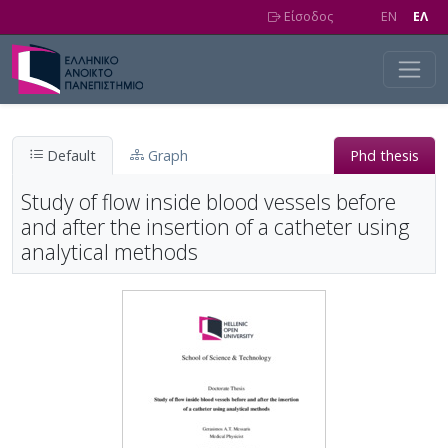
Skip to main content
Είσοδος
EN
EΛ
Default
Graph
Phd thesis
Study of flow inside blood vessels before
and after the insertion of a catheter using
analytical methods