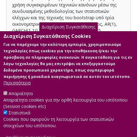
χρήση συγκεκριμένων τεχνικών κανόνων μέσω της
συνδυασμένης μεθοδολογίας των στατιστικών
ελέγχων και της τεχνικής του bootstrap υπό τρία
οικονομετρικά μοντέλα [τυχαίος περίπατος, AR(1),
Διαχείριση Συγκατάθεσης
GARCH(1,1)] κατά την περίοδο 1995 – 2005.
Διαχείριση Συγκατάθεσης Cookies
Για να παρέχουμε την καλύτερη εμπειρία, χρησιμοποιούμε
τεχνολογίες όπως cookies για την αποθήκευση ή/και την
Publisher
πρόσβαση σε πληροφορίες συσκευών. Η συγκατάθεση για τις εν
Hellenic Open University
λόγω τεχνολογίες θα μας επιτρέψει να επεξεργαστούμε
δεδομένα προσωπικού χαρακτήρα, όπως συμπεριφορά
Licence
περιήγησης ή μοναδικά αναγνωριστικά σε αυτόν τον ιστότοπο.
Items in Apothesis are protected by copyright, with all
Περισσότερα
rights reserved, unless otherwise indicated.
Απαραίτητα
Απαραίτητα cookies για την ορθή λειτουργία του ιστότοπου
(Session cookies etc)
Στατιστικά
Cookies που αφορούν τη λειτουργία των στατιστικών
στοιχείων του ιστότοπου.