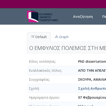
Skip to main content
Main navigation
Αναζήτηση
Π
Default
Graph
Ο ΕΜΦΥΛΙΟΣ ΠΟΛΕΜΟΣ ΣΤΗ ΜΕ
Είδος οντότητας
PhD dissertation
Eναλλακτικός τίτλος
ΑΠΟ ΤΗΝ ΑΠΕΛΕ
Συγγραφέας
ΣΚΟΥΡΑ, ΑΜΑΛΙ
Σχολή
Σχολή Ανθρωπι
Ημερομηνία έργου
07 Φεβρουαρίου 