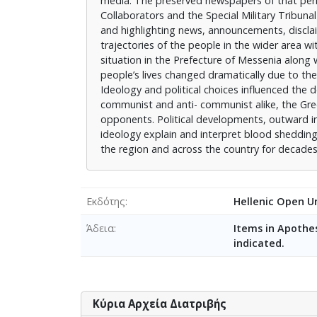
media. The preserved newspapers of that period
Collaborators and the Special Military Tribunal
and highlighting news, announcements, disclaim
trajectories of the people in the wider area wi
situation in the Prefecture of Messenia along w
people’s lives changed dramatically due to the c
Ideology and political choices influenced the 
communist and anti- communist alike, the Greek
opponents. Political developments, outward in
ideology explain and interpret blood shedding 
the region and across the country for decades
Εκδότης
Hellenic Open Un
Άδεια
Items in Apothes
indicated.
Κύρια Αρχεία Διατριβής