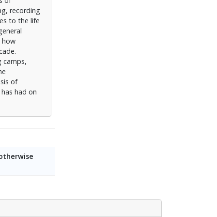
s of
ng, recording
s to the life
 general
s how
ecade.
ng camps,
he
sis of
n has had on
 otherwise