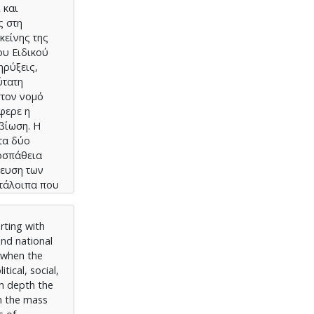
 και
ς στη
κείνης της
ου Ειδικού
ηρύξεις,
ύτατη
στον νομό
φερε η
βίωση. Η
 τα δύο
ροσπάθεια
χευση των
ατάλοιπα που
rting with
and national
e when the
ical, social,
in depth the
in the mass