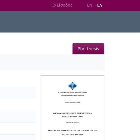
Είσοδος
EN
EΛ
Phd thesis