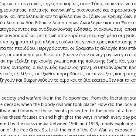
ζόμενη σε αρχειακές πηγές και κυρίως στον Τύπο, επικεντρώνεται
ερινότητας, πολιτικής, κοινωνικής, οικονομικής και στρατιωτική
ηκαν και αποδελτιώθηκαν τα φύλλα των σωζόμενων εφημερίδων ε
ό υλικό των δύο Ειδικών Δικαστηρίων Δωσιλόγων και του Έκτακτ
καταγράφοντας και αναδεικνύοντας ειδήσεις, ανακοινώσεις, αποκ
, σε συνδυασμό και με τη ζωή στην ευρύτερη περιοχή μέσα στη βαθ
ι να σχηματιστεί μια πλήρης εικόνα της γενικότερης κατάστασης 
ατα της περιόδου. Περιγράφονται οι δραματικές αλλαγές που επέ
, οι οποίοι για μια δεκαετία βίωναν έναν συνεχή αγώνα για επι
αν την εξέλιξη της κοινής γνώμης και της πολιτικής ζωής. Και για
ι τους αντάρτες, ο ελληνικός εμφύλιος ήταν μια υπεράνθρωπη π
ιτικές εξελίξεις, οι έξωθεν παρεμβάσεις, οι επιδιώξεις και η στό
ξηγούν και διερμηνεύουν το αίμα και τη βία εκατέρωθεν και τα κ
 όλη τη χώρα για ολόκληρες δεκαετίες.
ciety and warfare like in the Peloponnese, from the liberation sta
he decade, when the bloody civil war took place? How did the local 
ivil war and how were these events presented to the public at a tim
is thesis focuses on and highlights the ways in which every day polit
overed by the mass media between 1946 and 1949, mainly exploring 
on of the free Greek State till the end of the Civil War, as exposed 