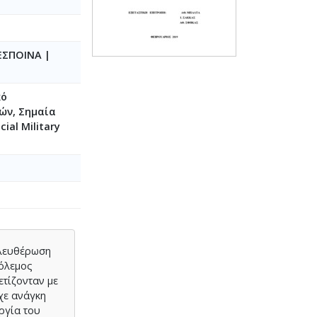
ΕΣΠΟΙΝΑ
|
κό
ών, Σημαία
cial Military
ελευθέρωση
πόλεμος
ετίζονταν με
χε ανάγκη
ργία του