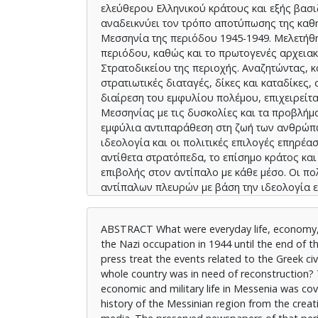
ελεύθερου Ελληνικού κράτους και εξής βασι
αναδεικνύει τον τρόπο αποτύπωσης της καθημ
Μεσσηνία της περιόδου 1945-1949. Μελετήθ
περιόδου, καθώς και το πρωτογενές αρχειακ
Στρατοδικείου της περιοχής. Αναζητώντας, 
στρατιωτικές διαταγές, δίκες και καταδίκες
διαίρεση του εμφυλίου πολέμου, επιχειρείτα
Μεσσηνίας με τις δυσκολίες και τα προβλήμ
εμφύλια αντιπαράθεση στη ζωή των ανθρώπων
ιδεολογία και οι πολιτικές επιλογές επηρέασ
αντίθετα στρατόπεδα, το επίσημο κράτος κα
επιβολής στον αντίπαλο με κάθε μέσο. Οι πολ
αντίπαλων πλευρών με βάση την ιδεολογία ε
αυτή η κατάσταση άφησε στην περιοχή και σε
ABSTRACT What were everyday life, economy, so
the Nazi occupation in 1944 until the end of t
press treat the events related to the Greek c
whole country was in need of reconstruction? Th
economic and military life in Messenia was c
history of the Messinian region from the creati