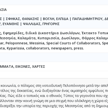
ΑΣΙΑ
ΗΣ
|
ΣΦΗΚΑΣ, ΘΑΝΑΣΗΣ
|
ΒΟΓΛΗ, ΕΛΠΙΔΑ
|
ΠΑΠΑΔΗΜΗΤΡΙΟΥ, Δ
Υ, ΕΥΑΝΘΗΣ
|
ΨΑΛΛΙΔΑΣ, ΓΡΗΓΟΡΗΣ
ς, Εφημερίδες, Ειδικά Δικαστήρια Δωσιλόγων, Έκτακτο Τοπι
Μεσσηνία, Καλαμάτα, Κυπαρισσία, Δωσίλογοι, Θάρρος Καλαμ
ar, Peloponnese, Messinia, Special Courts of Collaborators, Spe
ta, Kyparissia, collaborators, newspapers, press.
ΑΜΜΑΤΑ, ΕΙΚΟΝΕΣ, ΧΑΡΤΕΣ
 κοινωνία, ο πόλεμος στη νοτιοδυτική Πελοπόννησο μετά την απ
το τέλος της δεκαετίας, ενώ διεξαγόταν ένας αιματηρός εμφύλιος 
ίας. Πώς είδε ο τοπικός και ο εθνικός Τύπος τα γεγονότα που σχ
λλονταν στην κοινή γνώμη σε μια στιγμή που ολόκληρη η χώρα εί
ιατρέξει την ιστορία της περιοχής της Μεσσηνίας από τη δημιου