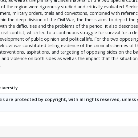
, as well as the primary archival material of the two Special Court
 of the region were rigorously studied and critically evaluated. Seeki
ers, military orders, trials and convictions, combined with reference
thin the deep division of the Civil War, the thesis aims to depict the
ith the difficulties and the problems of the period. It also describe
ivil conflict, which led to a continuous struggle for survival for a d
development of public opinion and political life. For the two opposi
 civil war constituted telling evidence of the criminal schemes of t
terventions, aspirations, and targeting of opposing sides on the ba
and violence on both sides as well as the impact that this situatio
.
iversity
is are protected by copyright, with all rights reserved, unless