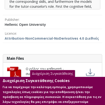
Publisher
Hellenic Open University
Licence
Attribution-NonCommercial-NoDerivatives 4.0 Διεθνές
Main Files
Ο ρόλος του καθηγητή -
Διαχείριση Συγκατάθεσης
συμβούλου και η ανάπτυξη
μηχανισμού υποστήριξής του σε
Διαχείριση Συγκατάθεσης Cookies
περιβάλλον συνεργατικής μάθησης
Για να παρέχουμε την καλύτερη εμπειρία, χρησιμοποιούμε
στην εξ αποστάσεως εκπαίδευση
τεχνολογίες όπως cookies για την αποθήκευση ή/και την
Description: ΤΕΣΤ ΥΠΟΒΟΛΗΣ.pdf
πρόσβαση σε πληροφορίες συσκευών. Η συγκατάθεση για τις εν
(pdf)
λόγω τεχνολογίες θα μας επιτρέψει να επεξεργαστούμε
Licence:
Attribution-