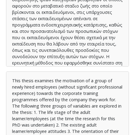
αφορούν στο μεταβατικό σταδιο ζωής στο οποίο
βρίσκονται οι εκπαιδευόμενοι, στις υπάρχουσες
στάσεις των εκπαιδευομένων απέναντι σε
προγράμματα ενδοεπιχειρησιακής κατάρτισης, καθώς
και στον προσανατολισμό των προσωπικών στόχων
που οι εκπαιδευόμενοι έχουν θέσει σχετικά με την
εκπαίδευση που θα λάβουν από την εταιρεία τους,
όπως και τις συνεπακόλουθες προσδοκίες που
συνοδεύουν την επίτευξη αυτών των στόχων. Η
ερευνητική μέθοδος που εφαρμόσθηκε συνίστατο στη
διεξαγωγή ποσοτικής έρευνας μέσω της χρήσης
ερωτηματολογίων όπου διανεμήθηκαν 100
This thesis examines the motivation of a group of
ερωτηματολόγια. Στην παρούσα έρευνα εξάγεται το
newly hired employees (without significant professional
στοιχείο ότι για την πλειονότητα των υπό εξέταση
experience) towards the corporate training
νεοπροσληφθέντων δεν διαφαίνονται εμφανείς
programmes offered by the company they work for.
αντιρρήσεις σχετικά με τον υποχρεωτικό χαρακτήρα
The following three groups of variables are explored in
της συμμετοχής τους στα προγράμματα κατάρτισης
the thesis: 1. The life stage of the adult
της εταιρείας τους. Επιπρόσθετα καταδυκνείεται μια
learner/employees (at the time the research for this
διαφαινόμενη πεποίθηση ότι η παρακολούθηση από
PhD was undertaken) 2. The existing adult
μέρους τους αυτών των προγραμμάτων αποτελεί μια
learner/employee attitudes 3. The orientation of their
σημαντική προϋπόθεση για την ενίσχυση της