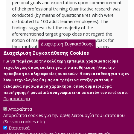
personal goals and expectations upon commencement
απόδοσής τους στο αντικείμενο της εργασίας τους
of their professional training Quantitative research was
conducted (by means of questionnaires which were
distributed to 100 adult learner/employees). The
findings suggest that the majority of the
aforementioned target group does not regard the
notion of mandatory attendance as a drawback for
Διαχείριση Συγκατάθεσης
their motivation towards their company’s training
Διαχείριση Συγκατάθεσης Cookies
programmes. Furthermore, it seems that this particular
target group (regardless of the educational
Για να παρέχουμε την καλύτερη εμπειρία, χρησιμοποιούμε
background of the employees) considers their
τεχνολογίες όπως cookies για την αποθήκευση ή/και την
Publisher
company’s training programmes as a value adding
πρόσβαση σε πληροφορίες συσκευών. Η συγκατάθεση για τις εν
Hellenic Open University
ingredient for their overall professional performance.
λόγω τεχνολογίες θα μας επιτρέψει να επεξεργαστούμε
δεδομένα προσωπικού χαρακτήρα, όπως συμπεριφορά
Licence
περιήγησης ή μοναδικά αναγνωριστικά σε αυτόν τον ιστότοπο.
Items in Apothesis are protected by copyright, with all
Περισσότερα
rights reserved, unless otherwise indicated.
Απαραίτητα
Απαραίτητα cookies για την ορθή λειτουργία του ιστότοπου
(Session cookies etc)
Στατιστικά