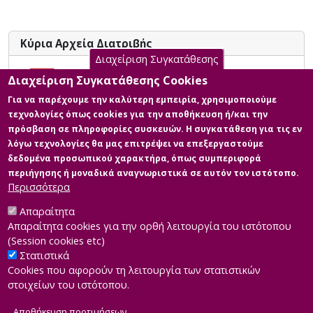
Κύρια Αρχεία Διατριβής
Διαχείριση Συγκατάθεσης
Γαστρονομικός Τουρισμός - Η
Διαχείριση Συγκατάθεσης Cookies
Συμβολή του Προγράμματος
Για να παρέχουμε την καλύτερη εμπειρία, χρησιμοποιούμε
"Ελληνικό Πρωινό" στην Τουριστική
τεχνολογίες όπως cookies για την αποθήκευση ή/και την
Προβολή της Ελλάδας και της
πρόσβαση σε πληροφορίες συσκευών. Η συγκατάθεση για τις εν
Ελληνικής Ξενοδοχίας
λόγω τεχνολογίες θα μας επιτρέψει να επεξεργαστούμε
Περιγραφή:
δεδομένα προσωπικού χαρακτήρα, όπως συμπεριφορά
111177_bontomitsidou_margarita.pdf
περιήγησης ή μοναδικά αναγνωριστικά σε αυτόν τον ιστότοπο.
(pdf)
Περισσότερα
Πληροφορίες: primary:true
Μέγεθος: 3.7 MB
Απαραίτητα
Απαραίτητα cookies για την ορθή λειτουργία του ιστότοπου
(Session cookies etc)
Στατιστικά
Cookies που αφορούν τη λειτουργία των στατιστικών
στοιχείων του ιστότοπου.
Αποθήκευση προτιμήσεων