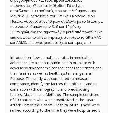
δημογραφικούς και τους προδιαθεσικούς
παράγοντες. Υλικό και Μέθοδοι: Το δείγμα
αποτέλεσαν 100 ασθενείς που νοσηλεύτηκαν στην
Μονάδα Εμφραγμάτων του Γενικού Νοσοκομείου
Ηλείας. Αυτοί ταξινομήθηκαν ανάλογα με το διάστημα
που νοσηλεύτηκαν πριν 3, 6 και 12 μήνες.
Συμπληρώθηκε ερωτηματολόγιο μετά από τηλεφωνική
επικοινωνία το οποίο περιείχε τις κλίμακες GR-SMAQ
και ARMS, δημογραφικά στοιχεία και τιμές από
παραμέτρους που αποτελούν τους προδιαθεσικούς
παράγοντες για το ΟΣΣ. Αποτελέσματα: Σύμφωνα με
Introduction: Low compliance rates in medication
τις κλίμακες GR-SMAQ και ARMS η συμμόρφωση
adherence are a serious public health problem with
στους 3, 6 και 12 μήνες μετά τη νοσηλεία βρίσκεται σε
adverse socio-economic consequences for citizens and
χαμηλά επίπεδα με ποσοστά που κυμαίνονται από
their families as well as health systems in general.
32,4% έως 69,7%. Λόγους μη συμμόρφωσης
Purpose: The study was conducted to measure
αποτελούν η αδυναμία των ατόμων να θυμούνται να
compliance, identify the factors that affect it and its
λαμβάνουν τα φάρμακα τους και τα οικονομικά
correlation with demographic and predisposing
προβλήματα. Άτομα που συμμορφώνονται στην
factors. Material and Methods: The sample consisted
θεραπευτικοί αγωγή έχουν περισσότερες
of 100 patients who were hospitalized in the Heart
πιθανότητες να έχουν φυσιολογική τιμή αρτηριακής
Attack Unit of the General Hospital of Ilia. These were
πίεσης και λιγότερες πιθανότητες να επανεισαχθούν
ranked according to the time they were hospitalized 3,
στο νοσοκομείο. Συμπεράσματα: Η συμμόρφωση