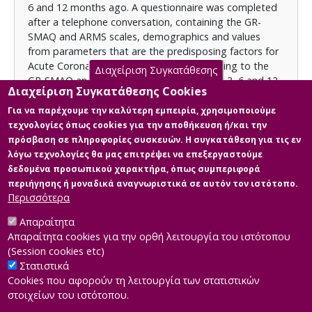
6 and 12 months ago. A questionnaire was completed
βρίσκεται σε χαμηλά επίπεδα και επιβάλλεται να
after a telephone conversation, containing the GR-
αναπτυχτούν τρόποι ανίχνευσης των αιτιών και
SMAQ and ARMS scales, demographics and values
τρόποι αντιμετώπισης σε ατομικό και συλλογικό
from parameters that are the predisposing factors for
επίπεδο, για την αποφυγή δυσμενών αποτελεσμάτων
Acute Coronary Syndrome. Results: According to the
στην υγεία των ατόμων και στην κοινωνία γενικότερα.
Διαχείριση Συγκατάθεσης
GR-SMAQ and ARMS scales, compliance at 3, 6 and 12
Λέξεις κλειδιά: Συμμόρφωση, Μη Συμμόρφωση, Οξύ
Διαχείριση Συγκατάθεσης Cookies
months after hospitalization is low at rates ranging
Στεφανιαίο Σύνδρομο, ARMS, GR- SMAQ.
from 32.4% to 69.7%. Reasons for non-compliance are
Για να παρέχουμε την καλύτερη εμπειρία, χρησιμοποιούμε
the inability of people to remember to take their
τεχνολογίες όπως cookies για την αποθήκευση ή/και την
Άδεια
medications and financial problems. People responding
πρόσβαση σε πληροφορίες συσκευών. Η συγκατάθεση για τις εν
Items in Apothesis are protected by copyright, with all
to treatment are more likely to have normal blood
λόγω τεχνολογίες θα μας επιτρέψει να επεξεργαστούμε
rights reserved, unless otherwise indicated.
pressure and less likely to return to hospital.
δεδομένα προσωπικού χαρακτήρα, όπως συμπεριφορά
Conclusions: Compliance is at a low level, and ways of
περιήγησης ή μοναδικά αναγνωριστικά σε αυτόν τον ιστότοπο.
detecting causes and ways of dealing with them at
Περισσότερα
individual and collective levels should be developed to
Απαραίτητα
Κύρια Αρχεία Διατριβής
avoid adverse effects on the health of individuals and
Απαραίτητα cookies για την ορθή λειτουργία του ιστότοπου
society general. Key words: Adherence, Compliance,
(Session cookies etc)
Non-Adherence, Acute Coronary Syndrome, ARMS, GR-
Στατιστικά
SMAQ.
Cookies που αφορούν τη λειτουργία των στατιστικών
στοιχείων του ιστότοπου.