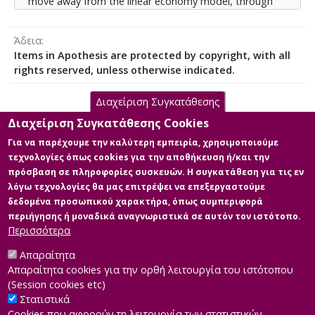
move away from the linear economy model, through
the parallel development of a Circular Economy
concept. As a model of sustainable development that
Άδεια
emphasizes reuse, repair, recycling and therefore
Items in Apothesis are protected by copyright, with all
maximizing the value of products and materials in all
rights reserved, unless otherwise indicated.
phases of their life cycle, the circular economy can
function as a tool to save resources in Greece. The
Διαχείριση Συγκατάθεσης
introduction of biogas in the Circular Economy enables
Greece, both at socio-economic and political level, to
Διαχείριση Συγκατάθεσης Cookies
Κύρια Αρχεία Διατριβής
operate in a trajectory of sustainable development.
Για να παρέχουμε την καλύτερη εμπειρία, χρησιμοποιούμε
τεχνολογίες όπως cookies για την αποθήκευση ή/και την
Το Βιοαέριο στην Κυκλική
πρόσβαση σε πληροφορίες συσκευών. Η συγκατάθεση για τις εν
Οικονομία
λόγω τεχνολογίες θα μας επιτρέψει να επεξεργαστούμε
Περιγραφή: 123641_ΓΙΟΥΛΔΟΥΡΗ
δεδομένα προσωπικού χαρακτήρα, όπως συμπεριφορά
ΣΩΤΗΡΙΑ.pdf (pdf)
περιήγησης ή μοναδικά αναγνωριστικά σε αυτόν τον ιστότοπο.
Πληροφορίες: Κύριο σώμα
Περισσότερα
διπλωματικής
Μέγεθος: 4.5 MB
Απαραίτητα
Απαραίτητα cookies για την ορθή λειτουργία του ιστότοπου
(Session cookies etc)
Στατιστικά
Cookies που αφορούν τη λειτουργία των στατιστικών