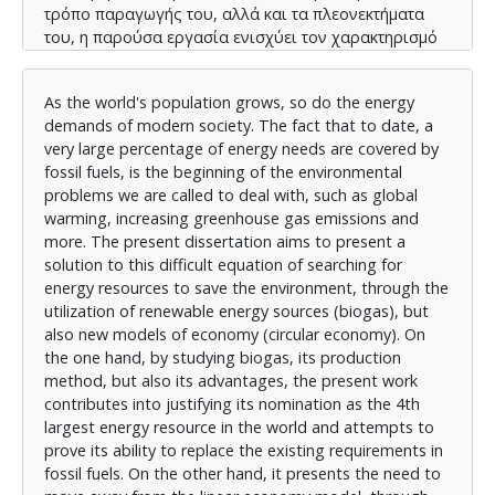
τρόπο παραγωγής του, αλλά και τα πλεονεκτήματα
του, η παρούσα εργασία ενισχύει τον χαρακτηρισμό
του ως ο 4ος μεγαλύτερος ενεργειακός πόρος
παγκοσμίως και αποδεικνύεται την ικανότητά του να
As the world's population grows, so do the energy
αντικαταστήσει τις απαιτήσεις σε ορυκτά καύσιμα.
demands of modern society. The fact that to date, a
Από την άλλη πλευρά, παρουσιάζει την αναγκαιότητα
very large percentage of energy needs are covered by
μετάβασης από το γραμμικό μοντέλο οικονομίας, με
fossil fuels, is the beginning of the environmental
την παράλληλη ανάπτυξη της Κυκλικής Οικονομίας.
problems we are called to deal with, such as global
Ως ένα μοντέλο βιώσιμης ανάπτυξης που δίνει
warming, increasing greenhouse gas emissions and
έμφαση στην επαναχρησιμοποίηση, επισκευή,
more. The present dissertation aims to present a
ανακύκλωση και κατά συνέπεια στη μεγιστοποίηση
solution to this difficult equation of searching for
της αξίας των προϊόντων και υλικών σε όλες τις
energy resources to save the environment, through the
φάσεις του κύκλου ζωής τους, η κυκλική οικονομία
utilization of renewable energy sources (biogas), but
μπορεί να λειτουργήσει ως εργαλείο για
also new models of economy (circular economy). On
εξοικονόμηση πόρων στην Ελλάδα. Η εισαγωγή του
the one hand, by studying biogas, its production
βιοαερίου στην Κυκλική Οικονομία, δίνει τη
method, but also its advantages, the present work
δυνατότητα στην Ελλάδα τόσο σε
contributes into justifying its nomination as the 4th
κοινωνικοοικονομικό όσο και πολιτικό επίπεδο, να
largest energy resource in the world and attempts to
λειτουργήσει σε τροχιά βιώσιμης ανάπτυξης.
prove its ability to replace the existing requirements in
fossil fuels. On the other hand, it presents the need to