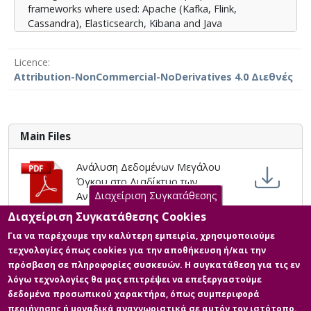
frameworks where used: Apache (Kafka, Flink,
τόσο από τις υλοποιήσεις των συστημάτων όσο και
Cassandra), Elasticsearch, Kibana and Java
από την εφαρμογή των αλγορίθμων στη ροή των
programming language. Subsequently the thesis deals
δεδομένων ενώ γίνεται και μια κατάδειξη προοπτικών
with Machine Learning methods. Classification
για περαιτέρω έρευνα.
Licence
algorithms are applied to data streams using a third
Attribution-NonCommercial-NoDerivatives 4.0 Διεθνές
system, which is built on open source tools. A random
data generator, the Massive Online Analysis (MOA)
framework, which is attached to Apache Flink and Java
programming language were used. Finally the
Main Files
conclusions are presented from the execution of the
systems, the application of the algorithms and
Ανάλυση Δεδομένων Μεγάλου
potential prospects for future review.
Όγκου στο Διαδίκτυο των
Διαχείριση Συγκατάθεσης
Αντικειμένων με Χρήση
Τεχνολογίας Υπολογιστικού
Διαχείριση Συγκατάθεσης Cookies
Νέφους
Για να παρέχουμε την καλύτερη εμπειρία, χρησιμοποιούμε
Description:
τεχνολογίες όπως cookies για την αποθήκευση ή/και την
115785_TSEPKENTZIS_IOANNIS.pdf
πρόσβαση σε πληροφορίες συσκευών. Η συγκατάθεση για τις εν
(pdf)
λόγω τεχνολογίες θα μας επιτρέψει να επεξεργαστούμε
Licence:
Attribution-
δεδομένα προσωπικού χαρακτήρα, όπως συμπεριφορά
NonCommercial-NoDerivatives 4.0
περιήγησης ή μοναδικά αναγνωριστικά σε αυτόν τον ιστότοπο.