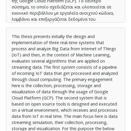
της Google Cloud Platform (GCP). Το δεύτερο
σύστημα, το οποίο σχεδιάζεται και υλοποιείται σε
εικονικό περιβάλλον με εργαλεία ανοιχτού κώδικα,
λαμβάνει και επεξεργάζεται δεδομένα του
Διαδικτύου των Αντικειμένων, σε πραγματικό χρόνο.
Κύριος στόχος είναι η προσομοίωση ροής
This thesis presents initially the design and
δεδομένων, η συλλογή, επεξεργασία, αποθήκευση και
implementation of three real-time systems that
οπτικοποίηση τους. Για το σκοπό αυτό
process and analyze Big Data from Internet of Things
χρησιμοποιούνται προγραμματιστικά πλαίσια της
(IoT) and then, in the context of Machine Learning,
Apache (Kafka, Flink, Cassandra), το ElasticSearch, το
evaluates several algorithms that are applied on
Kibana και η γλώσσα προγραμματισμού Java. Σε
streaming data. Τhe first system consists of a pipeline
δεύτερη φάση, η εργασία πραγματεύεται τη Μηχανική
of incoming IoT data that get processed and analyzed
Μάθηση. Σχεδιάζεται και υλοποιείται ένα τρίτο
through cloud computing. The primary engagement
σύστημα, με εργαλεία ανοιχτού κώδικα σε εικονικό
here is the collection, processing, storage and
περιβάλλον, το οποίο λαμβάνει ροές δεδομένων και
visualization of data through the usage of Google
στη συνέχεια πάνω σε αυτές εφαρμόζονται
Cloud Platform (GCP). The second system that is
αλγόριθμοι κατηγοριοποίησης. Χρησιμοποιείται μια
based on open source tools is designed and executed
γεννήτρια τυχαίων δεδομένων, το εργαλείο ανοιχτού
on a virtual environment, which receives and processes
κώδικα MOA (Massive Online Analysis) που
data from IoT in real time. The main focus here is data
προσάπτεται στο προγραμματιστικό πλαίσιο Apache
streaming simulation, their collection, processing,
Flink και η γλώσσα προγραμματισμού Java. Τέλος,
storage and visualization. For this purpose the below
παρουσιάζονται τα συμπεράσματα που προκύπτουν