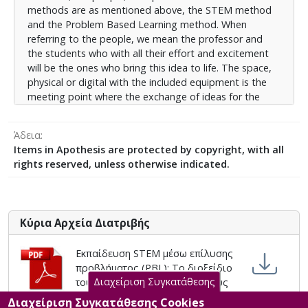
methods are as mentioned above, the STEM method
αρχικές συναντήσεις, η κατασκευή που προτείνεται
and the Problem Based Learning method. When
καθώς και προτάσεις για περαιτέρω αξιοποίησή της.
referring to the people, we mean the professor and
Τέλος, στο παράρτημα, ο κριτικός αναγνώστης θα
the students who with all their effort and excitement
βρει τα κάθε είδους φύλλα εργασίας μαθητών, τα
will be the ones who bring this idea to life. The space,
φύλλα εργασίας για τον καθηγητή με επεξηγηματικά
physical or digital with the included equipment is the
σχόλια, κάποια προτεινόμενα παιχνίδια γνωριμίας,
meeting point where the exchange of ideas for the
καθώς και άλλες συναφείς πειραματικές διεργασίες.
creation of the detector will take place. The idea
section contains the planning and organising of the
Άδεια
students’ activities for the first few meetings, as well as
Items in Apothesis are protected by copyright, with all
suggestions on the construction and ways to utilize it.
rights reserved, unless otherwise indicated.
Finally in the annex, the students’ task sheets, the
professors’ sheet with helpful comments, some
suggested activities in order to get to know one
another and other experimental activities, are
Κύρια Αρχεία Διατριβής
provided.
Εκπαίδευση STEM μέσω επίλυσης
προβλήματος (PBL): Το διοξείδιο
Διαχείριση Συγκατάθεσης
του άνθρακα (CO2) σε κλειστούς
χώρους. Διδακτική πρόταση
Διαχείριση Συγκατάθεσης Cookies