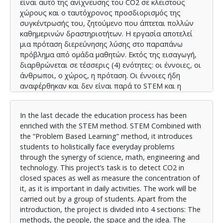
είναι αυτό της ανίχνευσης του CO2 σε κλειστούς
χώρους και ο ταυτόχρονος προσδιορισμός της
συγκέντρωσής του, ζητούμενο που άπτεται πολλών
καθημερινών δραστηριοτήτων. Η εργασία αποτελεί
μια πρόταση διερεύνησης λύσης στο παραπάνω
πρόβλημα από ομάδα μαθητών. Εκτός της εισαγωγή,
διαρθρώνεται σε τέσσερις (4) ενότητες: οι έννοιες, οι
άνθρωποι, ο χώρος, η πρόταση. Οι έννοιες ήδη
αναφέρθηκαν και δεν είναι παρά το STEM και η
μέθοδος διδασκαλίας μέσω λύσης ενός προβλήματος
(PBL). Αναφερόμενοι στους ανθρώπους εννοούμε το
In the last decade the education process has been
έμψυχο δυναμικό, τον εκπαιδευτικό και τους
enriched with the STEM method. STEM Combined with
μαθητές, που με τον ενθουσιασμό τους, την κατάθεση
the “Problem Based Learning” method, it introduces
προσωπικού χρόνου, γνώσεων και δεξιοτήτων θα
students to holistically face everyday problems
είναι ο κύριος φορέας υλοποίησης των
through the synergy of science, math, engineering and
προτεινόμενων δραστηριοτήτων. Ο χώρος, φυσικός ή
technology. This project’s task is to detect CO2 in
ψηφιακός, μαζί με τον εξοπλισμό που θα
closed spaces as well as measure the concentration of
περιλαμβάνει, αποτελεί το πεδίο συνάντησης,
it, as it is important in daily activities. The work will be
ανταλλαγής ιδεών και δημιουργίας της όλης
carried out by a group of students. Apart from the
κατασκευής. Στην ενότητα: η πρόταση,
introduction, the project is divided into 4 sections: The
περιλαμβάνονται ο τρόπος οργάνωσης και
methods, the people, the space and the idea. The
σχεδίασης των δραστηριοτήτων των μαθητών για τις