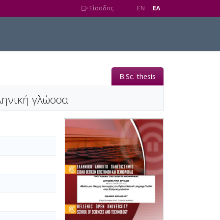
Είσοδος
EN
EΛ
B.Sc. thesis
λληνική γλώσσα