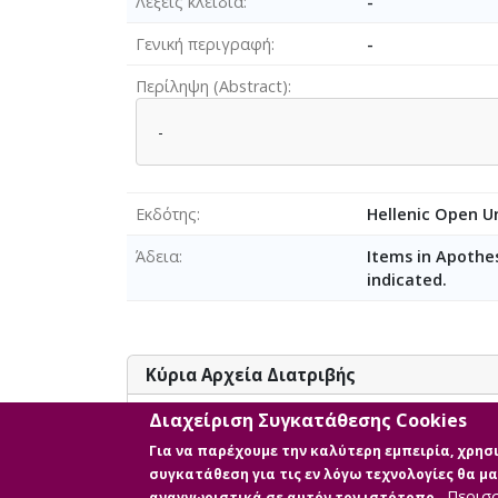
Λέξεις κλειδιά
-
Γενική περιγραφή
-
Περίληψη (Abstract)
-
Εκδότης
Hellenic Open Un
Άδεια
Items in Apothes
indicated.
Κύρια Αρχεία Διατριβής
Διαχείριση Συγκατάθεσης Cookies
Μελέτη και έλεγτος λειτοσργίας του Python
Για να παρέχουμε την καλύτερη εμπειρία, χρη
συγκατάθεση για τις εν λόγω τεχνολογίες θα 
Περισ
αναγνωριστικά σε αυτόν τον ιστότοπο.