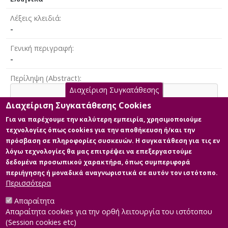
Λέξεις κλειδιά
-
Γενική περιγραφή
-
Περίληψη (Abstract)
Διαχείριση Συγκατάθεσης
-
Διαχείριση Συγκατάθεσης Cookies
Για να παρέχουμε την καλύτερη εμπειρία, χρησιμοποιούμε
τεχνολογίες όπως cookies για την αποθήκευση ή/και την
Άδεια
πρόσβαση σε πληροφορίες συσκευών. Η συγκατάθεση για τις εν
Items in Apothesis are protected by copyright, with all
λόγω τεχνολογίες θα μας επιτρέψει να επεξεργαστούμε
rights reserved, unless otherwise indicated.
δεδομένα προσωπικού χαρακτήρα, όπως συμπεριφορά
περιήγησης ή μοναδικά αναγνωριστικά σε αυτόν τον ιστότοπο.
Περισσότερα
Απαραίτητα
Κύρια Αρχεία Διατριβής
Απαραίτητα cookies για την ορθή λειτουργία του ιστότοπου
(Session cookies etc)