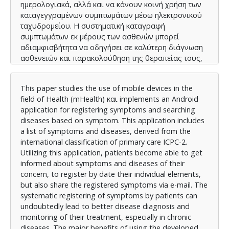
ημερολογιακά, αλλά και να κάνουν κοινή χρήση των
καταγεγγραμένων συμπτωμάτων μέσω ηλεκτρονικού
ταχυδρομείου. Η συστηματική καταγραφή
συμπτωμάτων εκ μέρους των ασθενών μπορεί
αδιαμφισβήτητα να οδηγήσει σε καλύτερη διάγνωση
ασθενειών και παρακολούθηση της θεραπείας τους,
ειδικότερα σε χρόνιες παθήσεις. Τα σημαντικότερα
οφέλη από τη χρήση της εφαρμογής που έχει
This paper studies the use of mobile devices in the
αναπτυχθεί είναι η διάχυση των ιατρικών
field of Health (mHealth) και implements an Android
πληροφοριών και η παροχή εξατομικευμένης ιατρικής
application for registering symptoms and searching
ενημέρωσης.
diseases based on symptom. This application includes
a list of symptoms and diseases, derived from the
international classification of primary care ICPC-2.
Utilizing this application, patients become able to get
informed about symptoms and diseases of their
concern, to register by date their individual elements,
but also share the registered symptoms via e-mail. The
systematic registering of symptoms by patients can
undoubtedly lead to better disease diagnosis and
monitoring of their treatment, especially in chronic
diseases. The major benefits of using the developed