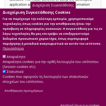
application are the diffusion of medical information
Διαχείριση Συγκατάθεσης
and personalized medical information.
Διαχείριση Συγκατάθεσης Cookies
Για να παρέχουμε την καλύτερη εμπειρία, χρησιμοποιούμε
τεχνολογίες όπως cookies για την αποθήκευση ή/και την
Licence
πρόσβαση σε πληροφορίες συσκευών. Η συγκατάθεση για τις εν
Items in Apothesis are protected by copyright, with all
λόγω τεχνολογίες θα μας επιτρέψει να επεξεργαστούμε
rights reserved, unless otherwise indicated.
δεδομένα προσωπικού χαρακτήρα, όπως συμπεριφορά
περιήγησης ή μοναδικά αναγνωριστικά σε αυτόν τον ιστότοπο.
Περισσότερα
Απαραίτητα
Main Files
Απαραίτητα cookies για την ορθή λειτουργία του ιστότοπου
(Session cookies etc)
Στατιστικά
Cookies που αφορούν τη λειτουργία των στατιστικών
στοιχείων του ιστότοπου.
Αποθήκευση προτιμήσεων
|
Developed by
INTEROPTICS
Powered by
ReasonableGraph.org
|
Δήλωση Προσβασιμότητας
CMS Login
Α
Αποδοχή όλων των cookies