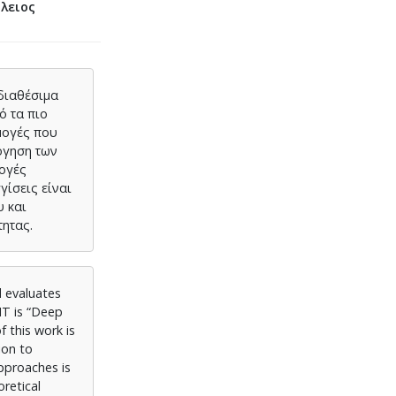
ίλειος
 διαθέσιμα
ό τα πιο
μογές που
όγηση των
μογές
γίσεις είναι
υ και
ητας.
d evaluates
IT is “Deep
f this work is
ion to
pproaches is
retical