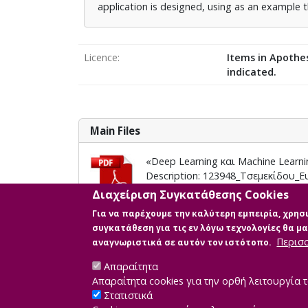
application is designed, using as an example t
Licence
Items in Apothes
indicated.
Main Files
«Deep Learning και Machine Lear
Description: 123948_Τσεμεκίδου_Ε
Info: Διπλωματική Εργασία
Διαχείριση Συγκατάθεσης Cookies
Size: 11.5 MB
Για να παρέχουμε την καλύτερη εμπειρία, χρη
συγκατάθεση για τις εν λόγω τεχνολογίες θα 
Περισ
αναγνωριστικά σε αυτόν τον ιστότοπο.
Απαραίτητα
Απαραίτητα cookies για την ορθή λειτουργία τ
Στατιστικά