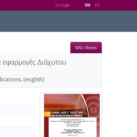
Login
EN
EΛ
MSc thesis
ε εφαρμογές Διάχυτου
cations. (english)