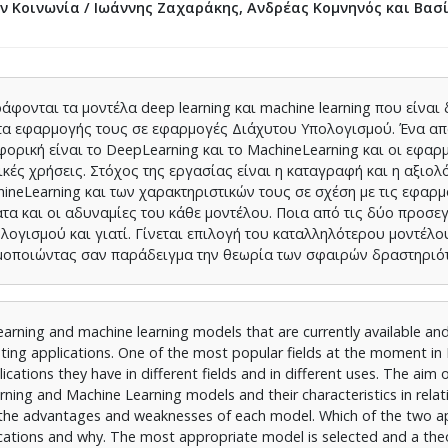
ν Κοινωνία / Ιωάννης Ζαχαράκης, Ανδρέας Κομνηνός και Βασ
άφονται τα μοντέλα deep learning και machine learning που είναι
τητα εφαρμογής τους σε εφαρμογές Διάχυτου Υπολογισμού. Ένα απ
ορική είναι το DeepLearning και το MachineLearning και οι εφαρ
κές χρήσεις. Στόχος της εργασίας είναι η καταγραφή και η αξιολ
ineLearning και των χαρακτηριστικών τους σε σχέση με τις εφαρ
α και οι αδυναμίες του κάθε μοντέλου. Ποια από τις δύο προσεγ
ογισμού και γιατί. Γίνεται επιλογή του καταλληλότερου μοντέλο
ιμοποιώντας σαν παράδειγμα την θεωρία των σφαιρών δραστηριότ
earning and machine learning models that are currently available an
uting applications. One of the most popular fields at the moment in 
ations they have in different fields and in different uses. The aim o
ning and Machine Learning models and their characteristics in relat
 the advantages and weaknesses of each model. Which of the two a
cations and why. The most appropriate model is selected and a theo