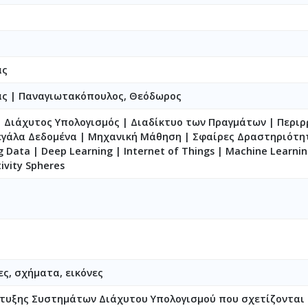
ας
ας
|
Παναγιωτακόπουλος, Θεόδωρος
 Διάχυτος Υπολογισμός | Διαδίκτυο των Πραγμάτων | Περι
γάλα Δεδομένα | Μηχανική Μάθηση | Σφαίρες Δραστηριότητας
ig Data | Deep Learning | Internet of Things | Machine Learnin
ivity Spheres
ες, σχήματα, εικόνες
υξης Συστημάτων Διάχυτου Υπολογισμού που σχετίζονται 